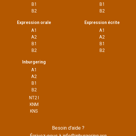
B1
B1
B2
B2
Expression orale
Expression écrite
A1
A1
A2
A2
B1
B1
B2
B2
Inburgering
A1
A2
B1
B2
NT2 I
KNM
KNS
Besoin d'aide ?
Écrivez-nous à
info@inburgering.org