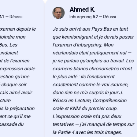
Ahmed K.
AK
 Réussi
Inburgering A2 — Réussi
men depuis le
Je suis arrivé aux Pays-Bas en tant
ndre mon
que kennismigrant et je devais passer
 Les
l'examen d'inburgering. Mon
ient
néerlandais était pratiquement nul —
 l'examen
je ne parlais qu'anglais au travail. Les
pression orale
examens blancs chronométrés m'ont
ion qu'une
le plus aidé : ils fonctionnent
aque soir
exactement comme le vrai examen,
 aimé avoir
donc rien ne m'a surpris le jour J.
e
Réussi en Lecture, Compréhension
 préparation
orale et KNM du premier coup.
ce qu'il me
L'expression orale m'a pris deux
sade du
tentatives — j'ai manqué de temps sur
la Partie 4 avec les trois images.