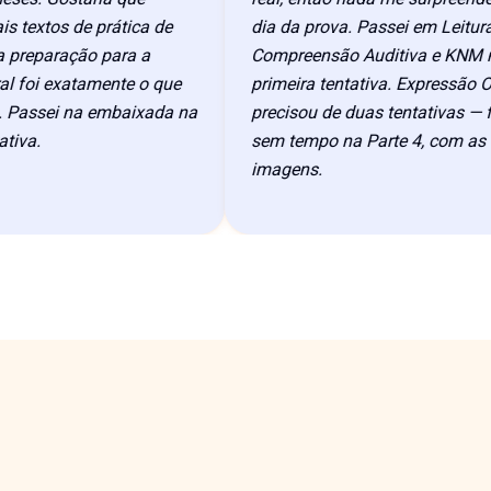
extos de prática de
dia da prova. Passei em Leitura,
reparação para a
Compreensão Auditiva e KNM na
foi exatamente o que
primeira tentativa. Expressão Oral
assei na embaixada na
precisou de duas tentativas — fiqu
va.
sem tempo na Parte 4, com as trê
imagens.