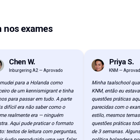
m nos exames
Chen W.
Priya S.
PS
Inburgering A2 — Aprovado
KNM — Aprovada
ei para a Holanda como
Minha taalschool quase 
ro de um kennismigrant e tinha
KNM, então eu estava pr
 para passar em tudo. A parte
questões práticas aqui s
fícil era não saber como o
parecidas com o exame 
realmente era — ninguém
estilo, mesmos temas. Fi
. Aqui pude praticar o formato
questões práticas toda no
textos de leitura com perguntas,
de 3 semanas. Alguns t
udio reproduzido uma vez, falar
política holandesa poder