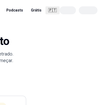
🇵🇹
Podcasts
Grátis
Português
to
trado.
omeçar.