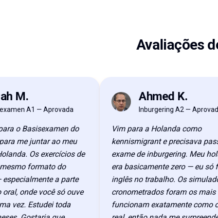
Avaliações d
 M.
Ahmed K.
AK
amen A1 — Aprovada
Inburgering A2 — Aprovado
ra o Basisexamen do
Vim para a Holanda como
a me juntar ao meu
kennismigrant e precisava passar
anda. Os exercícios de
exame de inburgering. Meu holan
smo formato do
era basicamente zero — eu só fal
pecialmente a parte
inglês no trabalho. Os simulados
al, onde você só ouve
cronometrados foram os mais útei
vez. Estudei toda
funcionam exatamente como o e
es. Gostaria que
real, então nada me surpreendeu 