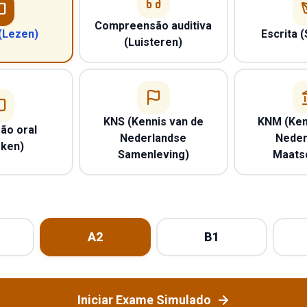
Compreensão auditiva
 (Lezen)
Escrita (
(Luisteren)
KNS (Kennis van de
KNM (Ken
ão oral
Nederlandse
Neder
eken)
Samenleving)
Maatsc
A2
B1
Iniciar Exame Simulado