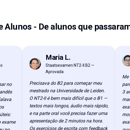
e Alunos
-
De alunos que passara
Maria L.
CW
ML
Staatsexamen NT2-II B2 —
Aprovada
Me mud
Precisava do B2 para começar meu
 no
parcei
mestrado na Universidade de Leiden.
dês
3 anos
O NT2-II é bem mais difícil que o B1 —
ava
mais di
textos mais longos, áudio mais rápido,
exame 
e na parte oral você precisa fazer uma
s:
mostra
apresentação de 2 minutos na hora.
xame
exato: 
Os exercícios de escrita com feedback
no
ouvir á