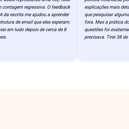
ntagem regressiva. O feedback
explicações mais detalha
a escrita me ajudou a aprender
que pesquisar algumas c
tura de email que eles esperam.
fora. Mas a prática do f
 em tudo depois de cerca de 8
questões foi exatamente 
precisava. Tirei 38 de 40.