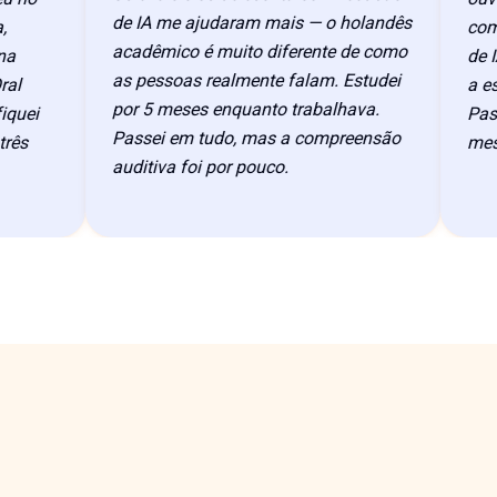
de IA me ajudaram mais — o holandês
com co
acadêmico é muito diferente de como
de IA d
as pessoas realmente falam. Estudei
a estru
por 5 meses enquanto trabalhava.
ei
Passei
Passei em tudo, mas a compreensão
s
meses.
auditiva foi por pouco.