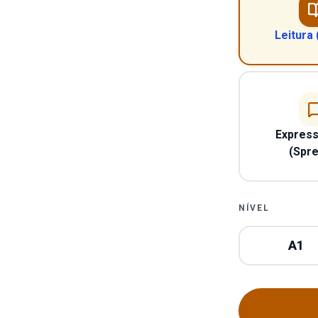
Leitura
Express
(Spr
NÍVEL
A1