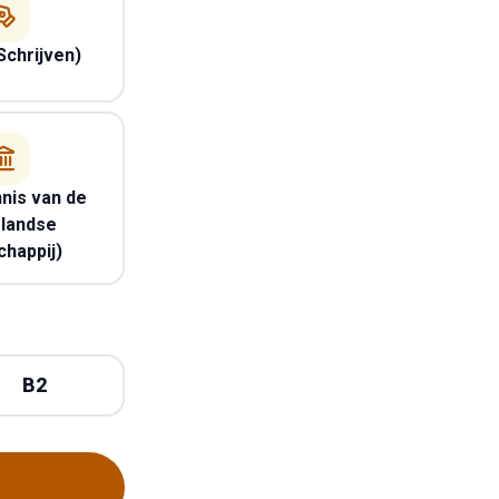
Schrijven)
nis van de
landse
happij)
B2