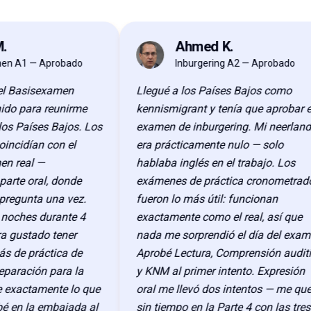
.
Ahmed K.
AK
n A1 — Aprobado
Inburgering A2 — Aprobado
l Basisexamen
Llegué a los Países Bajos como
do para reunirme
kennismigrant y tenía que aprobar el
os Países Bajos. Los
examen de inburgering. Mi neerlandé
incidían con el
era prácticamente nulo — solo
n real —
hablaba inglés en el trabajo. Los
arte oral, donde
exámenes de práctica cronometrado
regunta una vez.
fueron lo más útil: funcionan
noches durante 4
exactamente como el real, así que
 gustado tener
nada me sorprendió el día del exame
 de práctica de
Aprobé Lectura, Comprensión auditi
eparación para la
y KNM al primer intento. Expresión
 exactamente lo que
oral me llevó dos intentos — me que
 en la embajada al
sin tiempo en la Parte 4 con las tres