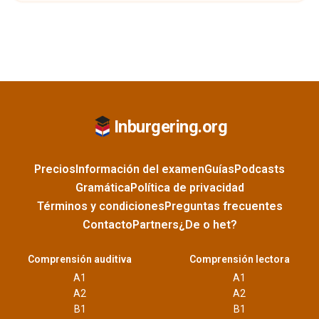
Inburgering.org
Precios
Información del examen
Guías
Podcasts
Gramática
Política de privacidad
Términos y condiciones
Preguntas frecuentes
Contacto
Partners
¿De o het?
Comprensión auditiva
Comprensión lectora
A1
A1
A2
A2
B1
B1