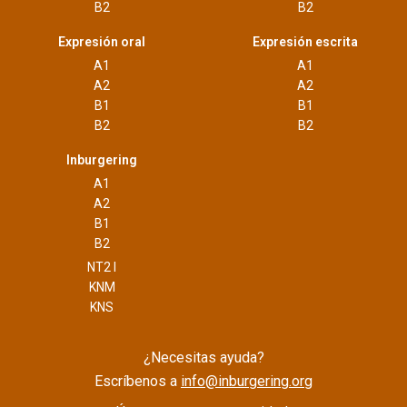
B2
B2
Expresión oral
Expresión escrita
A1
A1
A2
A2
B1
B1
B2
B2
Inburgering
A1
A2
B1
B2
NT2 I
KNM
KNS
¿Necesitas ayuda?
Escríbenos a
info@inburgering.org