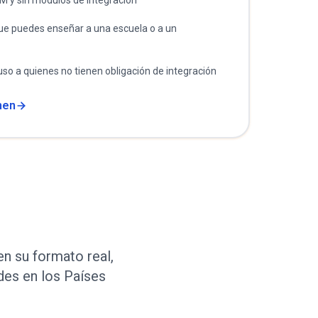
M y sin módulos de integración
ue puedes enseñar a una escuela o a un
luso a quienes no tienen obligación de integración
men
en su formato real,
des en los Países