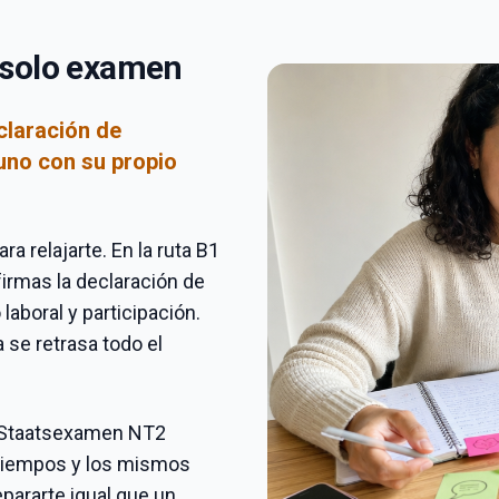
n solo examen
claración de
uno con su propio
a relajarte. En la ruta B1
irmas la declaración de
aboral y participación.
a se retrasa todo el
 Staatsexamen NT2
tiempos y los mismos
epararte igual que un