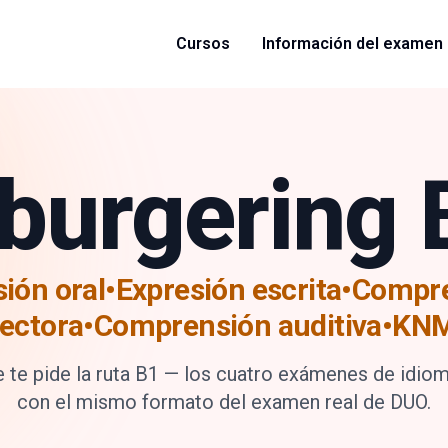
Cursos
Información del examen
nburgering 
sión oral•Expresión escrita•Compr
lectora
•
Comprensión auditiva•KN
 te pide la ruta B1 — los cuatro exámenes de idio
con el mismo formato del examen real de DUO.