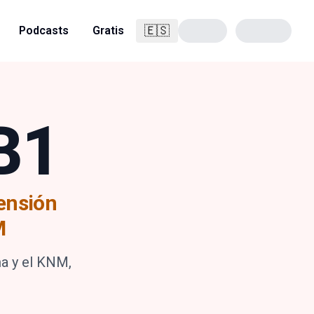
🇪🇸
Podcasts
Gratis
Español
B1
ensión
M
ma y el KNM,