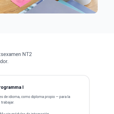
aatsexamen NT2
dor.
rogramma I
 de idioma, como diploma propio — para la
trabajar.