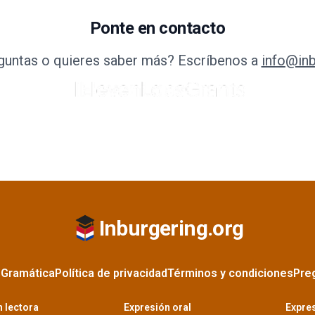
Ponte en contacto
guntas o quieres saber más? Escríbenos a
info@inb
Inburgering.org
s
Gramática
Política de privacidad
Términos y condiciones
Pre
 lectora
Expresión oral
Expres