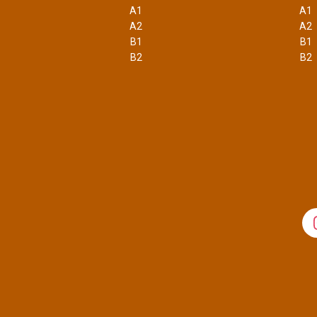
A1
A1
A2
A2
B1
B1
B2
B2