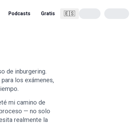
🇪🇸
Podcasts
Gratis
Español
o de inburgering.
e para los exámenes,
 tiempo.
eté mi camino de
 proceso — no solo
esita realmente la