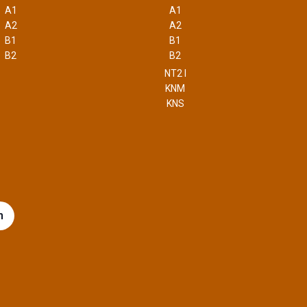
A1
A1
A2
A2
B1
B1
B2
B2
NT2 I
KNM
KNS
m