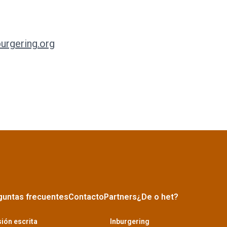
urgering.org
guntas frecuentes
Contacto
Partners
¿De o het?
ión escrita
Inburgering