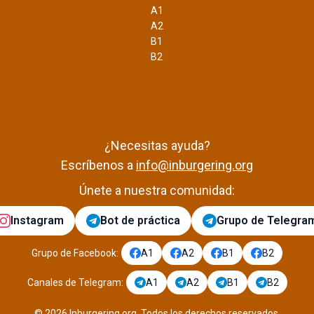
A1
A2
B1
B2
¿Necesitas ayuda?
Escríbenos a
info@inburgering.org
Únete a nuestra comunidad:
Instagram
Bot de práctica
Grupo de Telegra
Grupo de Facebook
:
A1
A2
B1
B2
Canales de Telegram
:
A1
A2
B1
B2
©
2026
Inburgering.org
.
Todos los derechos reservados.