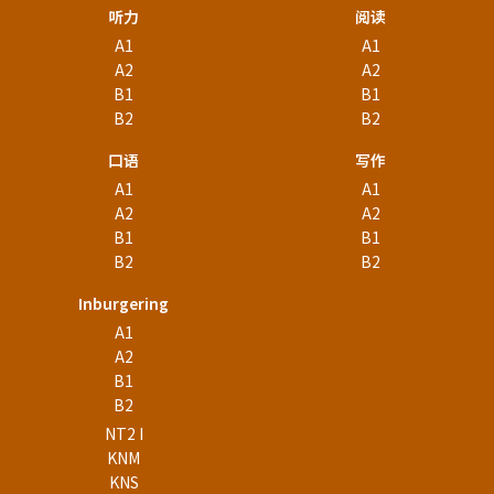
听力
阅读
A1
A1
A2
A2
B1
B1
B2
B2
口语
写作
A1
A1
A2
A2
B1
B1
B2
B2
Inburgering
A1
A2
B1
B2
NT2 I
KNM
KNS