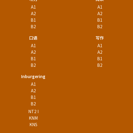
A1
A1
A2
A2
B1
B1
B2
B2
口语
写作
A1
A1
A2
A2
B1
B1
B2
B2
Inburgering
A1
A2
B1
B2
NT2 I
KNM
KNS