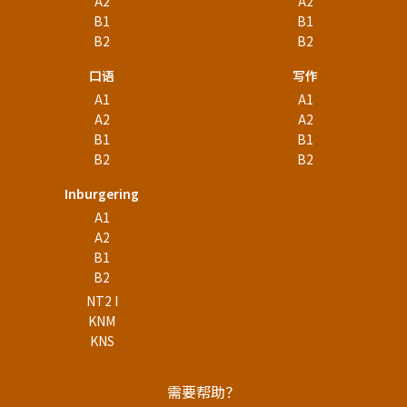
A2
A2
B1
B1
B2
B2
口语
写作
A1
A1
A2
A2
B1
B1
B2
B2
Inburgering
A1
A2
B1
B2
NT2 I
KNM
KNS
需要帮助？