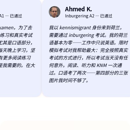
Ahmed K.
AK
1 — 已通过
Inburgering A2 — 已通过
amen，为了去
我以 kennismigrant 身份来到荷兰，
练习和真实考试
需要通过 inburgering 考试。我的荷兰
其是口语部分，
语基本为零——工作中只说英语。限时
天晚上学习，坚
模拟考试对我帮助最大：完全按照真实
更多阅读练习
考试的方式进行，所以考试当天没有任
我需要的。在大
何意外。阅读、听力和 KNM 一次通
过。口语考了两次——第四部分的三张
图片我时间不够了。