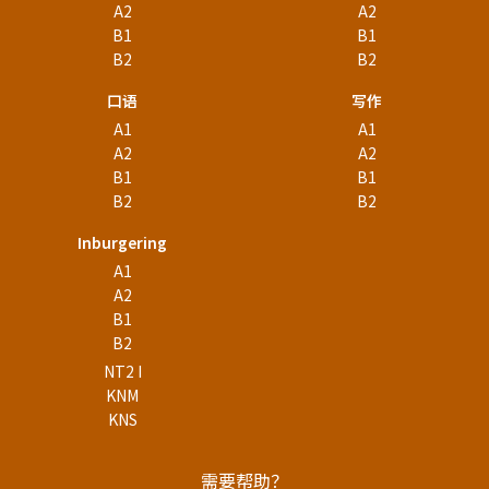
A2
A2
B1
B1
B2
B2
口语
写作
A1
A1
A2
A2
B1
B1
B2
B2
Inburgering
A1
A2
B1
B2
NT2 I
KNM
KNS
需要帮助？