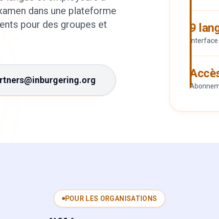
examen dans une plateforme
ents pour des groupes et
9 lan
Interface
Accè
rtners@inburgering.org
Abonneme
POUR LES ORGANISATIONS