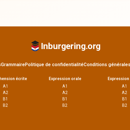
Inburgering.org
s
Grammaire
Politique de confidentialité
Conditions générale
ension écrite
Expression orale
Expression 
A1
A1
A1
A2
A2
A2
B1
B1
B1
B2
B2
B2