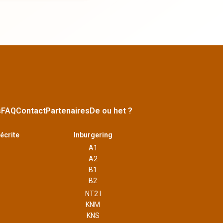
s
FAQ
Contact
Partenaires
De ou het ?
écrite
Inburgering
A1
A2
B1
B2
NT2 I
KNM
KNS