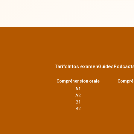
Tarifs
Infos examen
Guides
Podcast
Compréhension orale
Compréh
A1
A2
B1
B2