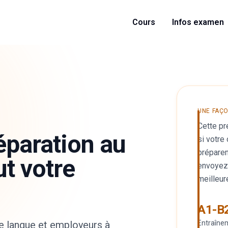
Cours
Infos examen
UNE FAÇ
Cette pr
paration au
si votre
préparen
ut votre
envoyez
meilleur
A1-B
de langue et employeurs à
Entraîne