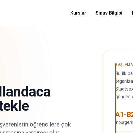
Kurslar
Sınav Bilgisi
BAŞLAMA
Bu ilk p
organiz
llandaca
Staatsex
gönder; 
tekle
A1-B
inburgeri
 işverenlerin öğrencilere çok
sunmasına yardımcı olur.