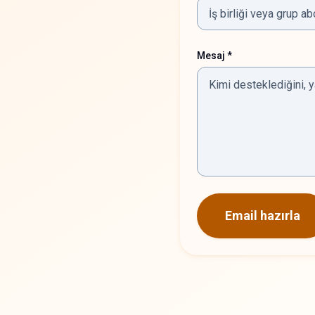
Mesaj *
Email hazırla