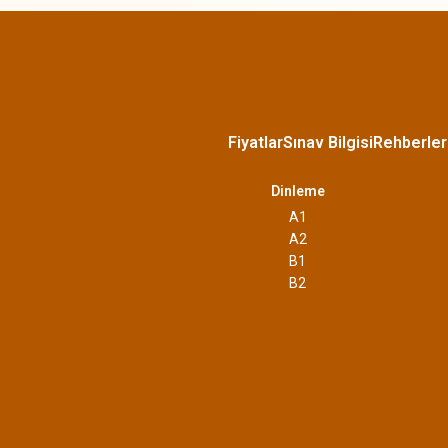
Fiyatlar
Sınav Bilgisi
Rehberler
Dinleme
A1
A2
B1
B2