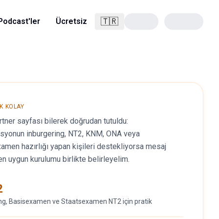
🇹🇷
Podcast'ler
Ücretsiz
Türkçe
K KOLAY
artner sayfası bilerek doğrudan tutuldu:
asyonun inburgering, NT2, KNM, ONA veya
amen hazırlığı yapan kişileri destekliyorsa mesaj
en uygun kurulumu birlikte belirleyelim.
2
ng, Basisexamen ve Staatsexamen NT2 için pratik