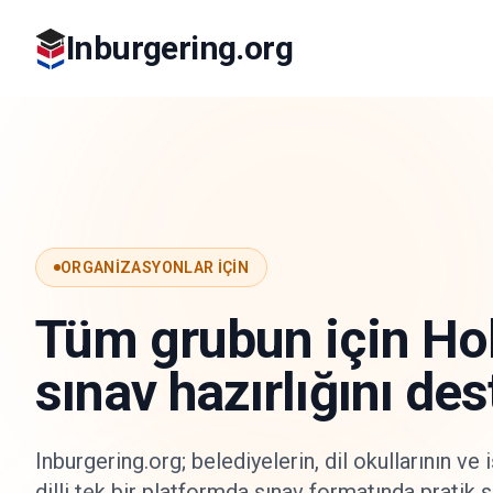
Inburgering.org
ORGANIZASYONLAR IÇIN
Tüm grubun için Ho
sınav hazırlığını des
Inburgering.org; belediyelerin, dil okullarının ve
dilli tek bir platformda sınav formatında pratik 