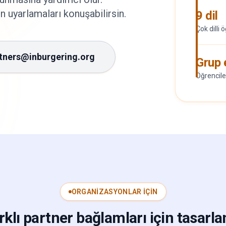
n uyarlamaları konuşabilirsin.
9 dil
Çok dilli 
tners@inburgering.org
Grup 
Öğrenciler
ORGANIZASYONLAR IÇIN
rklı partner bağlamları için tasarla