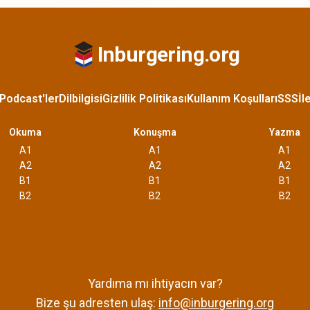
Inburgering.org
Podcast'ler
Dilbilgisi
Gizlilik Politikası
Kullanım Koşulları
SSS
İl
Okuma
Konuşma
Yazma
A1
A1
A1
A2
A2
A2
B1
B1
B1
B2
B2
B2
Yardıma mı ihtiyacın var?
Bize şu adresten ulaş:
info@inburgering.org