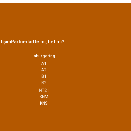
etişim
Partnerlar
De mi, het mi?
Inburgering
A1
A2
B1
B2
NT2 I
KNM
KNS