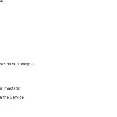
ması
in yazma ve konuşma
ırılmaktadır
e the Service