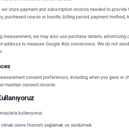
we store payment and subscription records needed to provide th
y, purchased course or bundle, billing period, payment method, t
ng measurement, we may also use purchase details, advertising cli
il address to measure Google Ads conversions. We do not send
e.
nces
easurement consent preferences, including when you gave or c
nd maintain consent records.
 Kullanıyoruz
amaçlarla kullanıyoruz:
il olmak üzere Hizmeti sağlamak ve sürdürmek