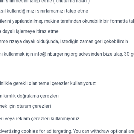
inin silinmesini talep etme ("unutulma hakkı")
nasıl kullandığımızı sınırlamamızı talep etme
erilerini yapılandırılmış, makine tarafından okunabilir bir formatta t
e dayalı işlemeye itiraz etme
leme rızaya dayalı olduğunda, istediğin zaman geri çekebilirsin
ni kullanmak için info@inburgering.org adresinden bize ulaş. 30 gün
nlikle gerekli olan temel çerezler kullanıyoruz:
n kimlik doğrulama çerezleri
ek için oturum çerezleri
ri veya reklam çerezleri kullanmıyoruz.
dvertising cookies for ad targeting. You can withdraw optional ana