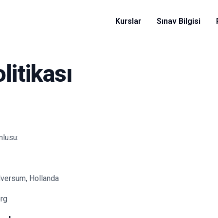
Kurslar
Sınav Bilgisi
olitikası
mlusu:
lversum, Hollanda
org