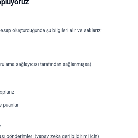
Topluyoruz
sap oluşturduğunda şu bilgileri alır ve saklarız:
oğrulama sağlayıcısı tarafından sağlanmışsa)
oplarız:
e puanlar
e
ı gönderimleri (yapay zeka geri bildirimi için)