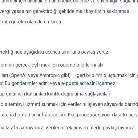
ştirmek için analitik, dolandırıcılık önleme ve güvenliğin sağlan
ergi yasasının gerektirdiği şekilde mali kayıtların saklanması
r gibi gerekli olan durumlarda
gerektiğinde aşağıdaki üçüncü taraflarla paylaşıyoruz:
emleri gerçekleştirmek için ödeme bilgilerini alır
ları (OpenAI veya Anthropic gibi) — geri bildirim oluşturmak iç
lır. Bu gönderimler adını veya e-posta adresini içermez.
girişi için kullanılan kimlik doğrulama sağlayıcıları
 sitemiz, Hizmeti sunmak için verilerini işleyen altyapıda barınd
ite is hosted on infrastructure that processes your data to serv
üncü tarafa satmıyoruz. Verilerini reklamverenlerle paylaşmıyoruz.