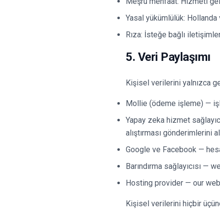
Meşru menfaat: Hizmeti geli
Yasal yükümlülük: Hollanda v
Rıza: İsteğe bağlı iletişimle
5. Veri Paylaşımı
Kişisel verilerini yalnızca 
Mollie (ödeme işleme) — işl
Yapay zeka hizmet sağlayıcı
alıştırması gönderimlerini a
Google ve Facebook — hesap 
Barındırma sağlayıcısı — web
Hosting provider — our webs
Kişisel verilerini hiçbir üç