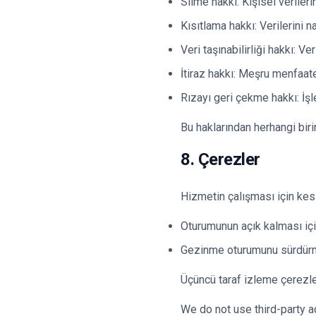
Silme hakkı: Kişisel veriler
Kısıtlama hakkı: Verilerini 
Veri taşınabilirliği hakkı: V
İtiraz hakkı: Meşru menfaat
Rızayı geri çekme hakkı: İş
Bu haklarından herhangi biri
8. Çerezler
Hizmetin çalışması için kesi
Oturumunun açık kalması içi
Gezinme oturumunu sürdürm
Üçüncü taraf izleme çerezle
We do not use third-party a