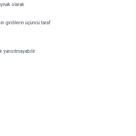
kaynak olarak
n girdilerin üçüncü taraf
ak yansıtmayabilir