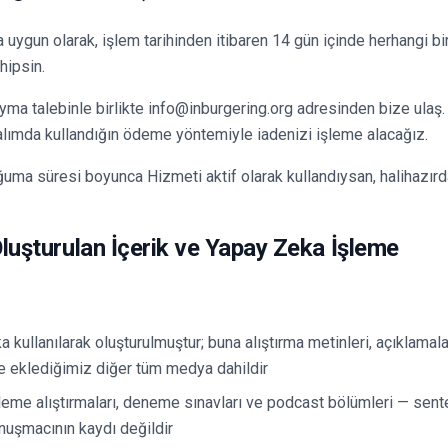
 uygun olarak, işlem tarihinden itibaren 14 gün içinde herhangi bi
hipsin.
yma talebinle birlikte info@inburgering.org adresinden bize ulaş. 
n alımda kullandığın ödeme yöntemiyle iadenizi işleme alacağız.
ğuma süresi boyunca Hizmeti aktif olarak kullandıysan, halihazırd
Oluşturulan İçerik ve Yapay Zeka İşleme
 kullanılarak oluşturulmuştur; buna alıştırma metinleri, açıklamala
ve eklediğimiz diğer tüm medya dahildir
eme alıştırmaları, deneme sınavları ve podcast bölümleri — sent
onuşmacının kaydı değildir