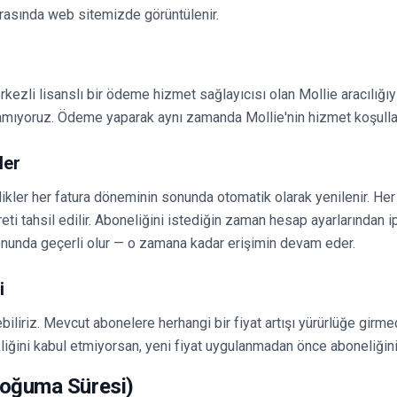
sırasında web sitemizde görüntülenir.
zli lisanslı bir ödeme hizmet sağlayıcısı olan Mollie aracılığıyla
lamıyoruz. Ödeme yaparak aynı zamanda Mollie'nin hizmet koşullar
ler
nelikler her fatura döneminin sonunda otomatik olarak yenilenir. H
ti tahsil edilir. Aboneliğini istediğin zaman hesap ayarlarından ipt
nunda geçerli olur — o zamana kadar erişimin devam eder.
i
rebiliriz. Mevcut abonelere herhangi bir fiyat artışı yürürlüğe gir
ikliğini kabul etmiyorsan, yeni fiyat uygulanmadan önce aboneliğini 
Soğuma Süresi)