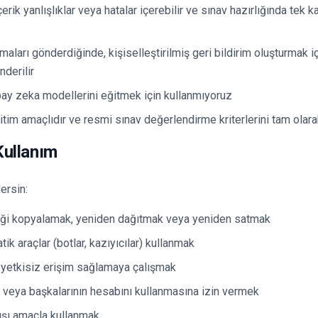
erik yanlışlıklar veya hatalar içerebilir ve sınav hazırlığında tek 
ları gönderdiğinde, kişiselleştirilmiş geri bildirim oluşturmak içi
derilir
pay zeka modellerini eğitmek için kullanmıyoruz
itim amaçlıdır ve resmi sınav değerlendirme kriterlerini tam olar
 Kullanım
ersin:
riği kopyalamak, yeniden dağıtmak veya yeniden satmak
k araçlar (botlar, kazıyıcılar) kullanmak
yetkisiz erişim sağlamaya çalışmak
 veya başkalarının hesabını kullanmasına izin vermek
ışı amaçla kullanmak