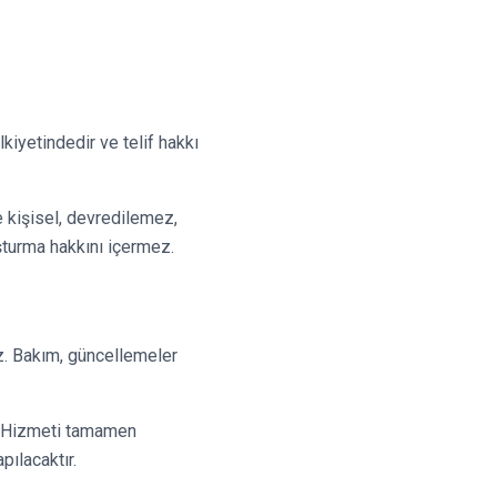
kiyetindedir ve telif hakkı
 kişisel, devredilemez,
uşturma hakkını içermez.
uz. Bakım, güncellemeler
r. Hizmeti tamamen
pılacaktır.