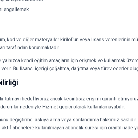
nı engellemek
ım, kod ve diğer materyaller kirilof'un veya lisans verenlerinin mül
ları tarafından korunmaktadır.
e yalnızca kendi eğitim amaçların için erişmek ve kullanmak üzere
verir. Bu lisans, içeriği çoğaltma, dağıtma veya türev eserler ol
lirliği
lir tutmayı hedefliyoruz ancak kesintisiz erişimi garanti etmiyor
durumlar nedeniyle Hizmet geçici olarak kullanılamayabilir.
münü değiştirme, askıya alma veya sonlandırma hakkımız saklıdı
tif abonelere kullanılmayan abonelik süresi için orantılı iade ya