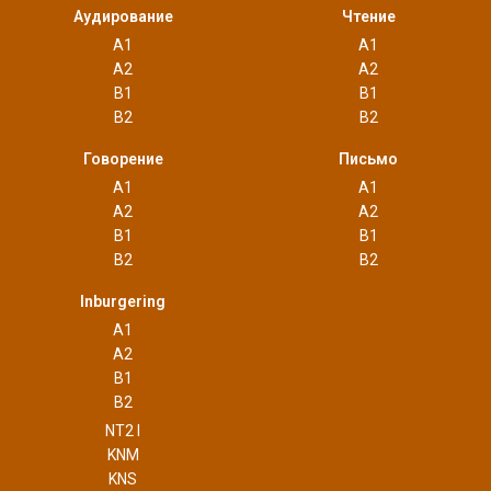
Аудирование
Чтение
A1
A1
A2
A2
B1
B1
B2
B2
Говорение
Письмо
A1
A1
A2
A2
B1
B1
B2
B2
Inburgering
A1
A2
B1
B2
NT2 I
KNM
KNS