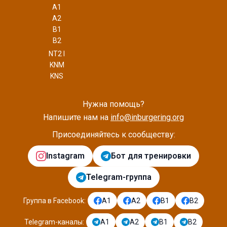
A1
A2
B1
B2
NT2 I
KNM
KNS
Нужна помощь?
Напишите нам на
info@inburgering.org
Присоединяйтесь к сообществу:
Instagram
Бот для тренировки
Telegram-группа
Группа в Facebook
:
A1
A2
B1
B2
Telegram-каналы
:
A1
A2
B1
B2