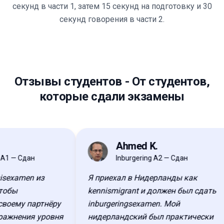
секунд в части 1, затем 15 секунд на подготовку и 30
секунд говорения в части 2.
Отзывы студентов
-
От студентов,
которые сдали экзамены
Ahmed K.
AK
 — Сдан
Inburgering A2 — Сдан
examen из
Я приехал в Нидерланды как
бы
kennismigrant и должен был сдать
ему партнёру
inburgeringsexamen. Мой
жнения уровня
нидерландский был практически