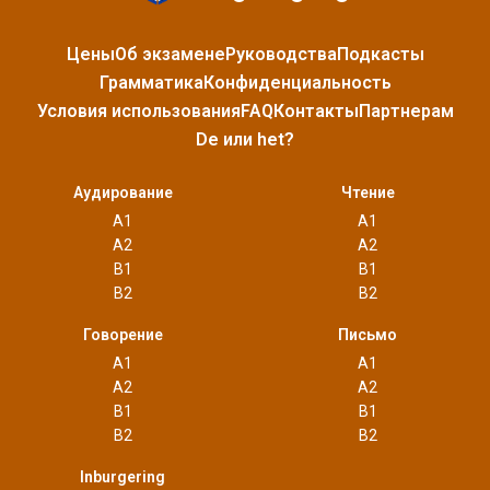
Цены
Об экзамене
Руководства
Подкасты
Грамматика
Конфиденциальность
Условия использования
FAQ
Контакты
Партнерам
De или het?
Аудирование
Чтение
A1
A1
A2
A2
B1
B1
B2
B2
Говорение
Письмо
A1
A1
A2
A2
B1
B1
B2
B2
Inburgering