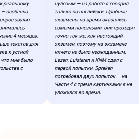
реальному
нулевым — на работе я говорил
особенно
только по-английски. Пробные
рос звучит
экзамены на время оказались
ималась
самыми полезными: они проходят
ие 4 месяцев.
точно так же, как настоящий
 текстов для
экзамен, поэтому на экзамене
 к устной
ничего не было неожиданным.
то мне было
Lezen, Luisteren и KNM сдал с
ьстве с
первой попытки. Spreken
потребовал двух попыток — на
Части 4 с тремя картинками я не
уложился во время.