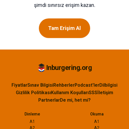
şimdi sınırsız erişim kazan.
Tam Erişim Al
Inburgering.org
Fiyatlar
Sınav Bilgisi
Rehberler
Podcast'ler
Dilbilgisi
Gizlilik Politikası
Kullanım Koşulları
SSS
İletişim
Partnerlar
De mi, het mi?
Dinleme
Okuma
A1
A1
A2
A2