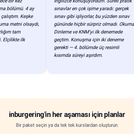
bir kez
İngilizce konuşuyordum. Süreli pratik
ölümü. 4 ay
sınavlar en çok işime yaradı: gerçek
ştım. Keşke
sınav gibi işliyorlar, bu yüzden sınav
 metni olsaydı,
gününde hiçbir sürpriz olmadı. Okuma,
ım tam
Dinleme ve KNM'yi ilk denemede
likte ilk
geçtim. Konuşma için iki deneme
gerekti — 4. bölümde üç resimli
kısımda süreyi aşırdım.
inburgering'in her aşaması için planlar
Bir paket seçin ya da tek tek kurslardan oluşturun.