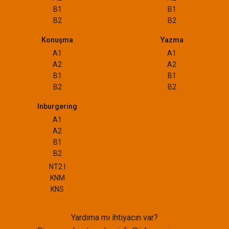
B1
B1
B2
B2
Konuşma
Yazma
A1
A1
A2
A2
B1
B1
B2
B2
Inburgering
A1
A2
B1
B2
NT2 I
KNM
KNS
Yardıma mı ihtiyacın var?