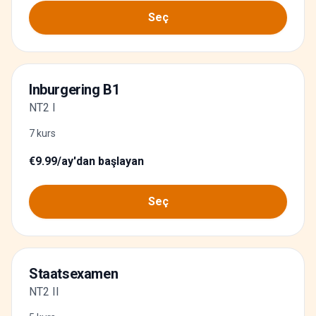
Seç
Inburgering B1
NT2 I
7 kurs
€9.99/ay'dan başlayan
Seç
Staatsexamen
NT2 II