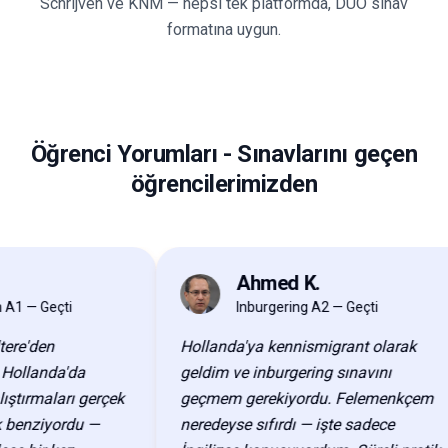
Schrijven ve KNM — hepsi tek platformda, DUO sınav
formatına uygun.
Öğrenci Yorumları
-
Sınavlarını geçen
öğrencilerimizden
Ahmed K.
AK
— Geçti
Inburgering A2 — Geçti
'den
Hollanda'ya kennismigrant olarak
landa'da
geldim ve inburgering sınavını
rmaları gerçek
geçmem gerekiyordu. Felemenkçem
nziyordu —
neredeyse sıfırdı — işte sadece