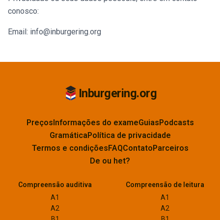
conosco:
Email: info@inburgering.org
Inburgering.org
Preços
Informações do exame
Guias
Podcasts
Gramática
Política de privacidade
Termos e condições
FAQ
Contato
Parceiros
De ou het?
Compreensão auditiva
Compreensão de leitura
A1
A1
A2
A2
B1
B1