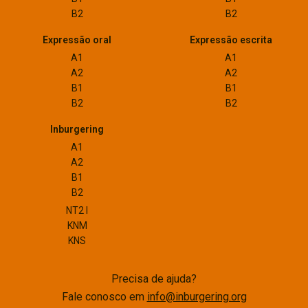
B2
B2
Expressão oral
Expressão escrita
A1
A1
A2
A2
B1
B1
B2
B2
Inburgering
A1
A2
B1
B2
NT2 I
KNM
KNS
Precisa de ajuda?
Fale conosco em
info@inburgering.org