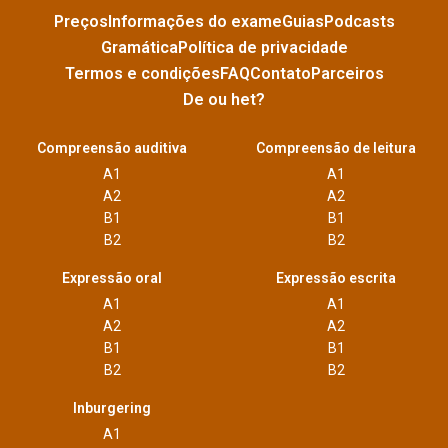
Preços
Informações do exame
Guias
Podcasts
Gramática
Política de privacidade
Termos e condições
FAQ
Contato
Parceiros
De ou het?
Compreensão auditiva
Compreensão de leitura
A1
A1
A2
A2
B1
B1
B2
B2
Expressão oral
Expressão escrita
A1
A1
A2
A2
B1
B1
B2
B2
Inburgering
A1