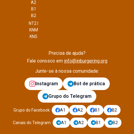
A2
B1
B2
NT2 I
KNM
KNS
Precisa de ajuda?
Fale conosco em
info@inburgering.org
Junte-se à nossa comunidade:
Instagram
Bot de prática
Grupo do Telegram
Grupo do Facebook
:
A1
A2
B1
B2
Canais do Telegram
:
A1
A2
B1
B2