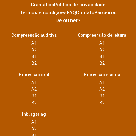
Gramática
Política de privacidade
Termos e condições
FAQ
Contato
Parceiros
De ou het?
Compreensão auditiva
Compreensão de leitura
A1
A1
A2
A2
B1
B1
B2
B2
Expressão oral
Expressão escrita
A1
A1
A2
A2
B1
B1
B2
B2
Inburgering
A1
A2
B1