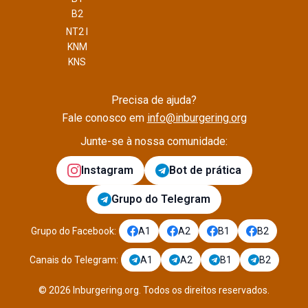
B2
NT2 I
KNM
KNS
Precisa de ajuda?
Fale conosco em
info@inburgering.org
Junte-se à nossa comunidade:
Instagram
Bot de prática
Grupo do Telegram
Grupo do Facebook
:
A1
A2
B1
B2
Canais do Telegram
:
A1
A2
B1
B2
©
2026
Inburgering.org
.
Todos os direitos reservados.