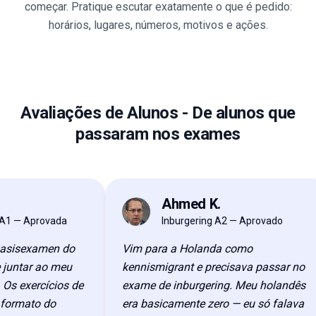
começar. Pratique escutar exatamente o que é pedido:
horários, lugares, números, motivos e ações.
Avaliações de Alunos
-
De alunos que
passaram nos exames
Ahmed K.
AK
— Aprovada
Inburgering A2 — Aprovado
isexamen do
Vim para a Holanda como
ntar ao meu
kennismigrant e precisava passar no
 exercícios de
exame de inburgering. Meu holandês
mato do
era basicamente zero — eu só falava