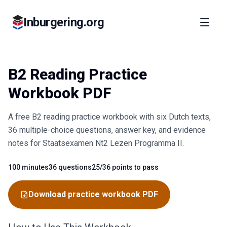
Inburgering.org
B2 Reading Practice
Workbook PDF
A free B2 reading practice workbook with six Dutch texts,
36 multiple-choice questions, answer key, and evidence
notes for Staatsexamen Nt2 Lezen Programma II.
100 minutes
36 questions
25/36 points to pass
Fact
Fact
Fact
Download practice workbook PDF