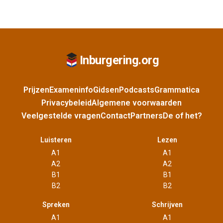
Inburgering.org
Prijzen
Exameninfo
Gidsen
Podcasts
Grammatica
Privacybeleid
Algemene voorwaarden
Veelgestelde vragen
Contact
Partners
De of het?
Luisteren
Lezen
A1
A1
A2
A2
B1
B1
B2
B2
Spreken
Schrijven
A1
A1