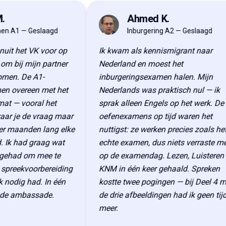
.
Ahmed K.
AK
n A1 — Geslaagd
Inburgering A2 — Geslaagd
uit het VK voor op
Ik kwam als kennismigrant naar
m bij mijn partner
Nederland en moest het
men. De A1-
inburgeringsexamen halen. Mijn
n overeen met het
Nederlands was praktisch nul — ik
t — vooral het
sprak alleen Engels op het werk. De
ar je de vraag maar
oefenexamens op tijd waren het
er maanden lang elke
nuttigst: ze werken precies zoals het
 Ik had graag wat
echte examen, dus niets verraste me
gehad om mee te
op de examendag. Lezen, Luisteren 
spreekvoorbereiding
KNM in één keer gehaald. Spreken
 nodig had. In één
kostte twee pogingen — bij Deel 4 me
 de ambassade.
de drie afbeeldingen had ik geen tijd
meer.