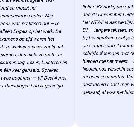
ls kennismigrant naar
Ik had B2 nodig om met mij
 en moest het
aan de Universiteit Leiden t
ngsexamen halen. Mijn
Het NT2-II is aanzienlijk moe
s was praktisch nul — ik
B1 — langere teksten, sneller
en Engels op het werk. De
bij het spreken moet je ter p
ens op tijd waren het
presentatie van 2 minuten g
ze werken precies zoals het
schrijfoefeningen met AI-fe
men, dus niets verraste me
hielpen me het meest — ac
mendag. Lezen, Luisteren en
Nederlands verschilt enorm
n keer gehaald. Spreken
mensen echt praten. Vijf m
ee pogingen — bij Deel 4 met
gestudeerd naast mijn werk.
beeldingen had ik geen tijd
gehaald, al was het luisteren