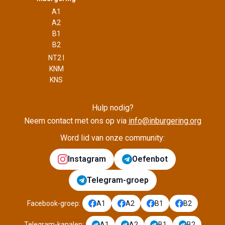
A1
A2
B1
B2
NT2 I
KNM
KNS
Hulp nodig?
Neem contact met ons op via
info@inburgering.org
Word lid van onze community:
Instagram
Oefenbot
Telegram-groep
Facebook-groep
:
A1
A2
B1
B2
Telegram-kanalen
:
A1
A2
B1
B2