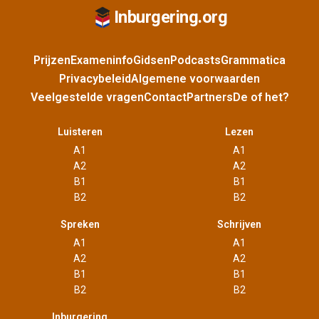
Inburgering.org
Prijzen
Exameninfo
Gidsen
Podcasts
Grammatica
Privacybeleid
Algemene voorwaarden
Veelgestelde vragen
Contact
Partners
De of het?
Luisteren
Lezen
A1
A1
A2
A2
B1
B1
B2
B2
Spreken
Schrijven
A1
A1
A2
A2
B1
B1
B2
B2
Inburgering