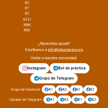
A2
B1
B2
NT2 I
KNM
KNS
¿Necesitas ayuda?
Escríbenos a
info@inburgering.org
Únete a nuestra comunidad:
Instagram
Bot de práctica
Grupo de Telegram
Grupo de Facebook
:
A1
A2
B1
B2
Canales de Telegram
:
A1
A2
B1
B2