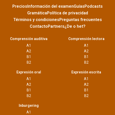
Precios
Información del examen
Guías
Podcasts
Gramática
Política de privacidad
Términos y condiciones
Preguntas frecuentes
Contacto
Partners
¿De o het?
Comprensión auditiva
Comprensión lectora
A1
A1
A2
A2
B1
B1
B2
B2
Expresión oral
Expresión escrita
A1
A1
A2
A2
B1
B1
B2
B2
Inburgering
A1