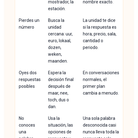
mostrador, la
nombre exacto.
estación.
Pierdes un
Busca la
La unidad te dice
número
unidad
si la respuesta es
cercana: uur,
hora, precio, sala,
euro, lokaal,
cantidad o
dozen,
periodo.
weken,
maanden.
Oyes dos
Espera la
En conversaciones
respuestas
decisión final
normales, el
posibles
después de
primer plan
maar, nee,
cambia a menudo.
toch, dus o
dan.
No
Usa la
Una sola palabra
conoces
situación, las
desconocida casi
una
opciones de
nunca lleva toda la