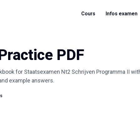
Cours
Infos examen
 Practice PDF
rkbook for Staatsexamen Nt2 Schrijven Programma II with
 and example answers.
ss