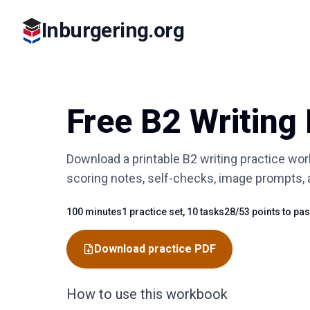
Inburgering.org
Free B2 Writing
Download a printable B2 writing practice wo
scoring notes, self-checks, image prompts,
100 minutes
1 practice set, 10 tasks
28/53 points to pa
Fact
Fact
Fact
Download practice PDF
How to use this workbook