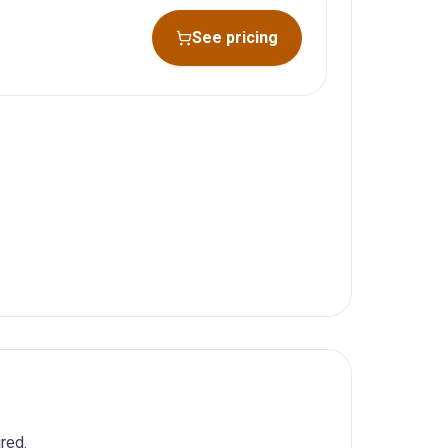
See pricing
red.