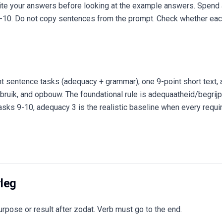
rite your answers before looking at the example answers. Spend
-10. Do not copy sentences from the prompt. Check whether each 
t sentence tasks (adequacy + grammar), one 9-point short text, 
uik, and opbouw. The foundational rule is adequaatheid/begrijpe
or tasks 9-10, adequacy 3 is the realistic baseline when every requ
rleg
rpose or result after zodat. Verb must go to the end.