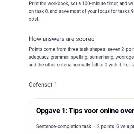
Print the workbook, set a 100-minute timer, and w
on task 8, and save most of your focus for tasks 9
post.
How answers are scored
Points come from three task shapes: seven 2-poin
adequacy, grammar, spelling, samenhang, woordgebr
and the other criteria normally fall to 0 with it. F
Oefenset 1
Opgave 1: Tips voor online ove
Sentence-completion task — 2 points. Give a pu