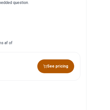
bedded question.
ns af of
See pricing