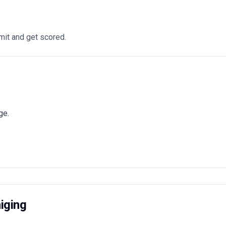
it and get scored.
ge.
iging