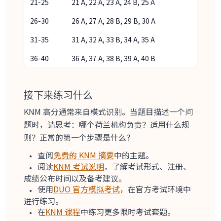
21-25
21 A, 22 A, 23 A, 24 B, 25 A
26-30
26 A, 27 A, 28 B, 29 B, 30 A
31-35
31 A, 32 A, 33 B, 34 A, 35 A
36-40
36 A, 37 A, 38 B, 39 A, 40 B
接下来练习什么
KNM 高分通常来自模式识别。当题目描述一个问
题时，请思考：哪个荷兰机构负责？适用什么规
则？正常的第一个步骤是什么？
查阅
免费的 KNM 摘要
中的主题。
阅读
KNM 考试说明
，了解考试形式、注册、
成绩公布时间以及备考建议。
使用
DUO 官方模拟考试
，在官方考试环境中
进行练习。
在
KNM 课程
中练习更多限时考试套题。