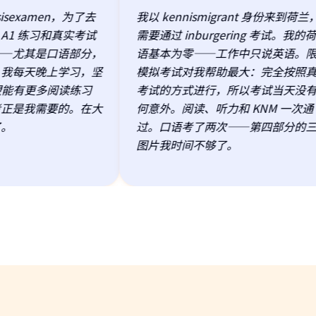
sexamen，为了去
我以 kennismigrant 身份来到荷兰，
1 练习和真实考试
需要通过 inburgering 考试。我的荷
—尤其是口语部分，
语基本为零——工作中只说英语。限
我每天晚上学习，坚
模拟考试对我帮助最大：完全按照真
望能有更多阅读练习
考试的方式进行，所以考试当天没有
正是我需要的。在大
何意外。阅读、听力和 KNM 一次通
。
过。口语考了两次——第四部分的三
图片我时间不够了。