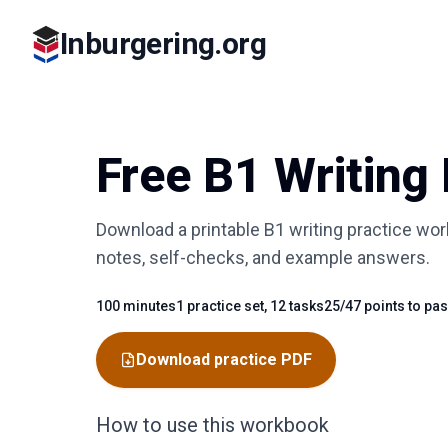
Inburgering.org
Free B1 Writing
Download a printable B1 writing practice wo
notes, self-checks, and example answers.
100 minutes
1 practice set, 12 tasks
25/47 points to pa
Fact
Fact
Fact
Download practice PDF
How to use this workbook