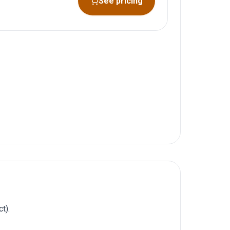
See pricing
t).