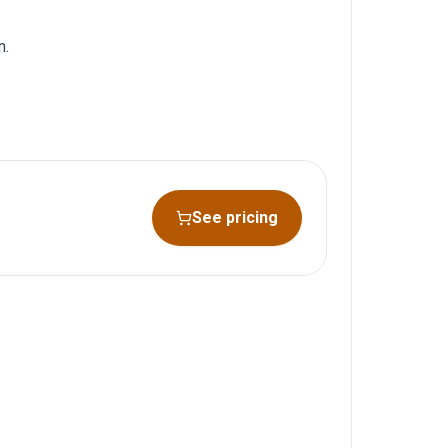
m.
See pricing