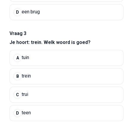
een brug
D
Vraag 3
Je hoort: trein. Welk woord is goed?
tuin
A
trein
B
trui
C
teen
D