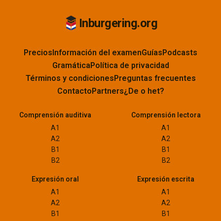
Inburgering.org
Precios
Información del examen
Guías
Podcasts
Gramática
Política de privacidad
Términos y condiciones
Preguntas frecuentes
Contacto
Partners
¿De o het?
Comprensión auditiva
Comprensión lectora
A1
A1
A2
A2
B1
B1
B2
B2
Expresión oral
Expresión escrita
A1
A1
A2
A2
B1
B1