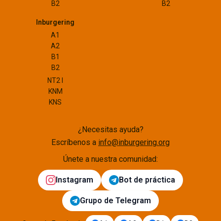
B2
B2
Inburgering
A1
A2
B1
B2
NT2 I
KNM
KNS
¿Necesitas ayuda?
Escríbenos a
info@inburgering.org
Únete a nuestra comunidad:
Instagram
Bot de práctica
Grupo de Telegram