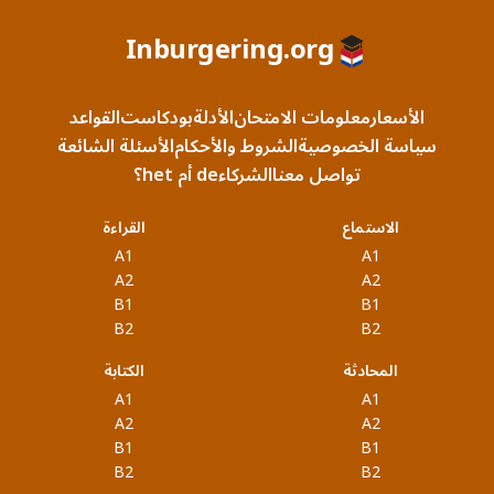
Inburgering.org
الأسعار
معلومات الامتحان
الأدلة
بودكاست
القواعد
سياسة الخصوصية
الشروط والأحكام
الأسئلة الشائعة
تواصل معنا
الشركاء
de أم het؟
الاستماع
القراءة
A1
A1
A2
A2
B1
B1
B2
B2
المحادثة
الكتابة
A1
A1
A2
A2
B1
B1
B2
B2