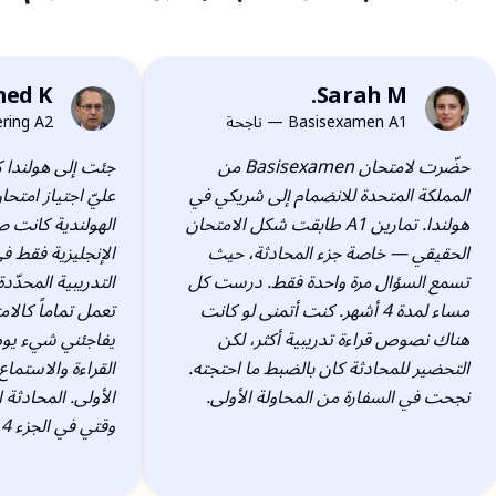
ed K.
Sarah M.
AK
SM
Basisexamen A1 — ناجحة
urgering A2
حضّرت لامتحان Basisexamen من
المملكة المتحدة للانضمام إلى شريكي في
هولندا. تمارين A1 طابقت شكل الامتحان
الهولندية كانت ص
الحقيقي — خاصة جزء المحادثة، حيث
الإنجليزية فقط ف
تسمع السؤال مرة واحدة فقط. درست كل
التدريبية المحدّد
مساء لمدة 4 أشهر. كنت أتمنى لو كانت
تعمل تماماً كالا
هناك نصوص قراءة تدريبية أكثر، لكن
يفاجئني شيء يوم
التحضير للمحادثة كان بالضبط ما احتجته.
نجحت في السفارة من المحاولة الأولى.
الأولى. المحادثة
وقتي في الجزء 4 مع الصور الثلاث.