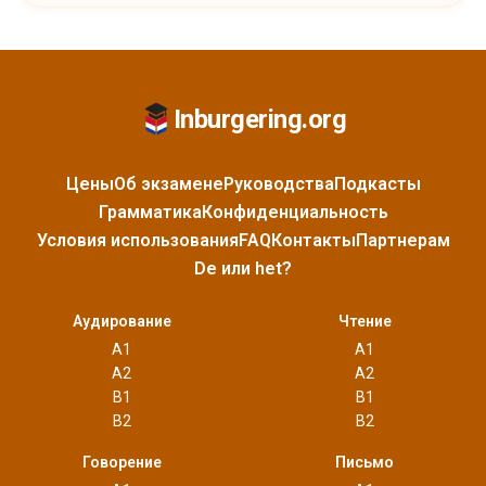
Inburgering.org
Цены
Об экзамене
Руководства
Подкасты
Грамматика
Конфиденциальность
Условия использования
FAQ
Контакты
Партнерам
De или het?
Аудирование
Чтение
A1
A1
A2
A2
B1
B1
B2
B2
Говорение
Письмо