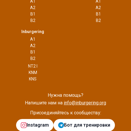
A1
A1
A2
A2
B1
B1
B2
B2
Inburgering
A1
A2
B1
B2
NT2 I
KNM
KNS
Нужна помощь?
Напишите нам на
info@inburgering.org
Присоединяйтесь к сообществу:
Instagram
Бот для тренировки