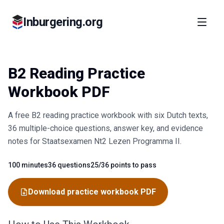
Inburgering.org
B2 Reading Practice
Workbook PDF
A free B2 reading practice workbook with six Dutch texts,
36 multiple-choice questions, answer key, and evidence
notes for Staatsexamen Nt2 Lezen Programma II.
100 minutes
36 questions
25/36 points to pass
Fact
Fact
Fact
Download practice workbook PDF