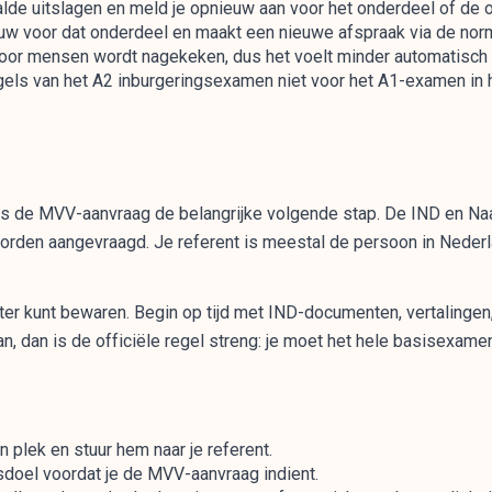
lde uitslagen en meld je opnieuw aan voor het onderdeel of de 
euw voor dat onderdeel en maakt een nieuwe afspraak via de no
oor mensen wordt nagekeken, dus het voelt minder automatisch
gels van het A2 inburgeringsexamen niet voor het A1-examen in h
is de MVV-aanvraag de belangrijke volgende stap. De IND en Na
worden aangevraagd. Je referent is meestal de persoon in Nederl
 later kunt bewaren. Begin op tijd met IND-documenten, vertalingen
n, dan is de officiële regel streng: je moet het hele basisexame
plek en stuur hem naar je referent.
sdoel voordat je de MVV-aanvraag indient.