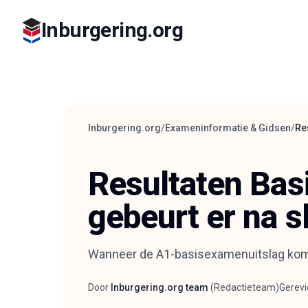
Inburgering.org
Inburgering.org
/
Exameninformatie & Gidsen
/
Re
Resultaten Bas
gebeurt er na s
Wanneer de A1-basisexamenuitslag komt
Door
Inburgering.org team
(
Redactieteam
)
Gerev
Auteur
Revie