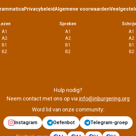
rammatica
Privacybeleid
Algemene voorwaarden
Veelgestel
Lezen
Spreken
Schrij
A1
A1
A1
A2
A2
A2
B1
B1
B1
B2
B2
B2
Hulp nodig?
Neem contact met ons op via
info@inburgering.org
Word lid van onze community:
Instagram
Oefenbot
Telegram-groep