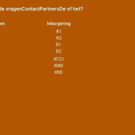
de vragen
Contact
Partners
De of het?
ven
Inburgering
A1
A2
B1
B2
NT2 I
KNM
KNS