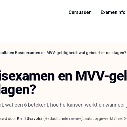
Cursussen
Exameninfo
sultaten Basisexamen en MVV-geldigheid: wat gebeurt er na slagen?
isexamen en MVV-geld
lagen?
, wat een 6 betekent, hoe herkansen werkt en wanneer 
iewd door
Kirill Svavolia
(
Redactionele review
)
Laatst bijgewerkt
7 mei 
wer