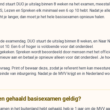
nd stuurt DUO je uitslag binnen 8 weken na het examen, meestal 
, Lezen en Spreken elk minimaal een 6 op 10 hebt. Nadat je alle 
ht je langer, dan moet je het hele basisexamen opnieuw halen.
op de examendag. DUO stuurt de uitslag binnen 8 weken, en Naar N
tot 10. Een 6 of hoger is voldoende voor dat onderdeel.
ekeken. Spreken wordt beoordeeld door mensen met het offici
pnieuw aan en betaal je opnieuw alleen voor dat onderdeel. Je hoe
anvraag. Print of bewaar deze, zodat je referent hem kan meestu
 einde van inburgering. Nadat je de MVV krijgt en in Nederland 
een gehaald basisexamen geldig?
xamen in het buitenland hebt gehaald, heb je 1 jaar om de MVV a