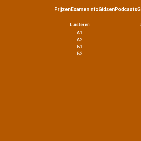
Prijzen
Exameninfo
Gidsen
Podcasts
G
Luisteren
A1
A2
B1
B2