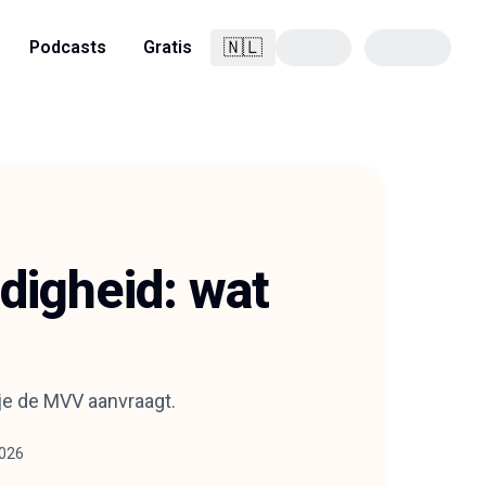
🇳🇱
Podcasts
Gratis
Nederlands
igheid: wat
je de MVV aanvraagt.
2026