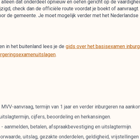
alleen dat onderdeel opnieuw en oefen gericht op de vaardigheid
jzigd, check dan de officiële route voordat je boekt of aanvraagt.
voor de gemeente. Je moet mogelijk verder met het Nederlandse
n in het buitenland lees je de
gids over het basisexamen inburg
nburgeringsexamenuitslagen
.
, MVV-aanvraag, termijn van 1 jaar en verder inburgeren na aanko
itslagtermijn, cijfers, beoordeling en herkansingen.
-
aanmelden, betalen, afspraakbevestiging en uitslagtermijn.
waarde, uitslag, gezakte onderdelen, geldigheid, vrijstellingen 