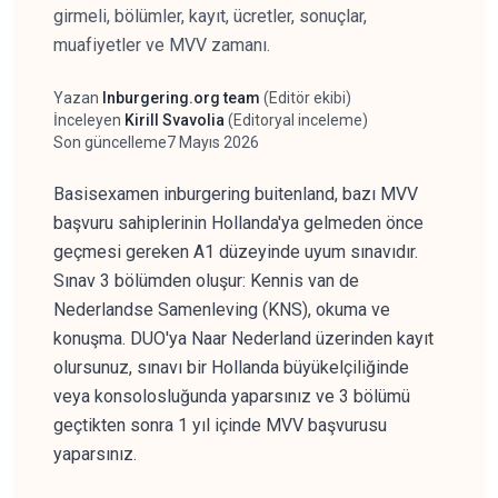
girmeli, bölümler, kayıt, ücretler, sonuçlar,
muafiyetler ve MVV zamanı.
Yazan
Inburgering.org team
(
Editör ekibi
)
Yazar
İnceleyen
Kirill Svavolia
(
Editoryal inceleme
)
İnceleyen
Son güncelleme
7 Mayıs 2026
Basisexamen inburgering buitenland, bazı MVV
başvuru sahiplerinin Hollanda'ya gelmeden önce
geçmesi gereken A1 düzeyinde uyum sınavıdır.
Sınav 3 bölümden oluşur: Kennis van de
Nederlandse Samenleving (KNS), okuma ve
konuşma. DUO'ya Naar Nederland üzerinden kayıt
olursunuz, sınavı bir Hollanda büyükelçiliğinde
veya konsolosluğunda yaparsınız ve 3 bölümü
geçtikten sonra 1 yıl içinde MVV başvurusu
yaparsınız.