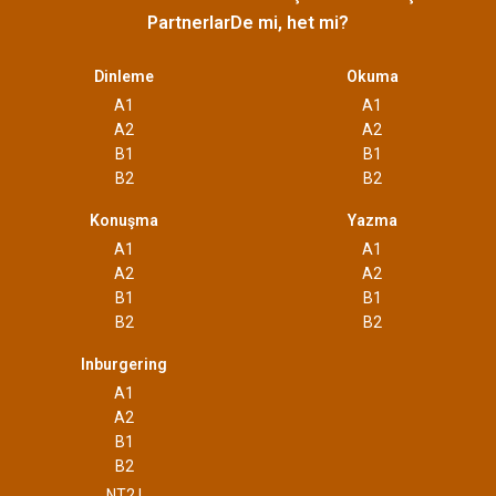
Partnerlar
De mi, het mi?
Dinleme
Okuma
A1
A1
A2
A2
B1
B1
B2
B2
Konuşma
Yazma
A1
A1
A2
A2
B1
B1
B2
B2
Inburgering
A1
A2
B1
B2
NT2 I