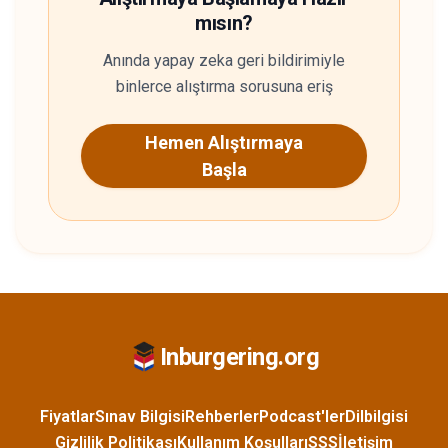
mısın?
Anında yapay zeka geri bildirimiyle
binlerce alıştırma sorusuna eriş
Hemen Alıştırmaya
Başla
Inburgering.org
Fiyatlar
Sınav Bilgisi
Rehberler
Podcast'ler
Dilbilgisi
Gizlilik Politikası
Kullanım Koşulları
SSS
İletişim