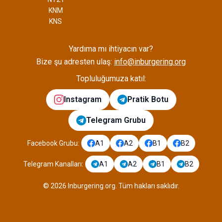
KNM
KNS
Yardıma mı ihtiyacın var?
Bize şu adresten ulaş:
info@inburgering.org
Topluluğumuza katıl:
Instagram
Pratik Botu
Telegram Grubu
Facebook Grubu
:
A1
A2
B1
B2
Telegram Kanalları
:
A1
A2
B1
B2
©
2026
Inburgering.org
.
Tüm hakları saklıdır.