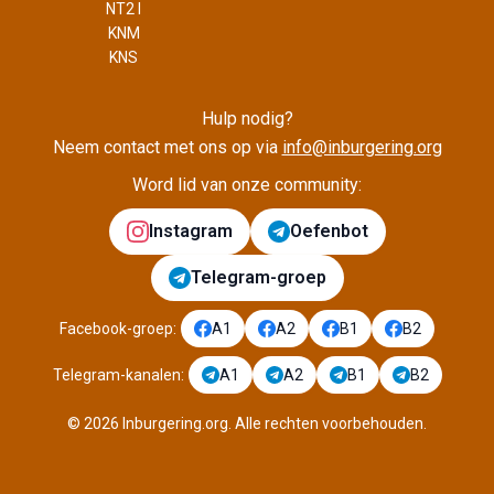
NT2 I
KNM
KNS
Hulp nodig?
Neem contact met ons op via
info@inburgering.org
Word lid van onze community:
Instagram
Oefenbot
Telegram-groep
Facebook-groep
:
A1
A2
B1
B2
Telegram-kanalen
:
A1
A2
B1
B2
©
2026
Inburgering.org
.
Alle rechten voorbehouden.