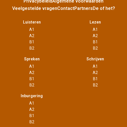
Privacybeleid
Algemene voorwaarden
Veelgestelde vragen
Contact
Partners
De of het?
Luisteren
Lezen
A1
A1
A2
A2
B1
B1
B2
B2
Spreken
Schrijven
A1
A1
A2
A2
B1
B1
B2
B2
Inburgering
A1
A2
B1
B2