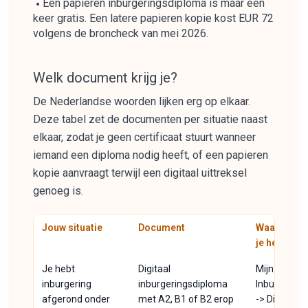
Een papieren inburgeringsdiploma is maar één
keer gratis. Een latere papieren kopie kost EUR 72
volgens de broncheck van mei 2026.
Welk document krijg je?
De Nederlandse woorden lijken erg op elkaar.
Deze tabel zet de documenten per situatie naast
elkaar, zodat je geen certificaat stuurt wanneer
iemand een diploma nodig heeft, of een papieren
kopie aanvraagt terwijl een digitaal uittreksel
genoeg is.
Jouw situatie
Document
Waar haal
je het?
Je hebt
Digitaal
Mijn
inburgering
inburgeringsdiploma
Inburgering
afgerond onder
met A2, B1 of B2 erop
-> Diploma