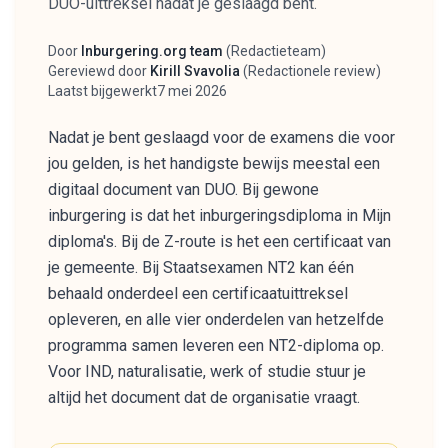
DUO-uittreksel nadat je geslaagd bent.
Door
Inburgering.org team
(
Redactieteam
)
Auteur
Gereviewd door
Kirill Svavolia
(
Redactionele review
)
Reviewer
Laatst bijgewerkt
7 mei 2026
Nadat je bent geslaagd voor de examens die voor
jou gelden, is het handigste bewijs meestal een
digitaal document van DUO. Bij gewone
inburgering is dat het inburgeringsdiploma in Mijn
diploma's. Bij de Z-route is het een certificaat van
je gemeente. Bij Staatsexamen NT2 kan één
behaald onderdeel een certificaatuittreksel
opleveren, en alle vier onderdelen van hetzelfde
programma samen leveren een NT2-diploma op.
Voor IND, naturalisatie, werk of studie stuur je
altijd het document dat de organisatie vraagt.