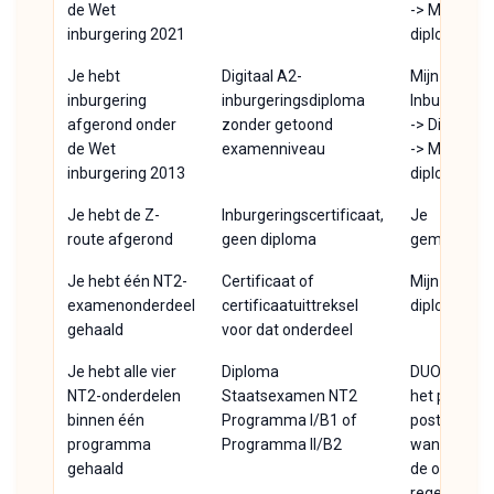
de Wet
-> Mijn
inburgering 2021
diploma's
Je hebt
Digitaal A2-
Mijn
inburgering
inburgeringsdiploma
Inburgering
afgerond onder
zonder getoond
-> Diploma
de Wet
examenniveau
-> Mijn
inburgering 2013
diploma's
Je hebt de Z-
Inburgeringscertificaat,
Je
route afgerond
geen diploma
gemeente
Je hebt één NT2-
Certificaat of
Mijn
examenonderdeel
certificaatuittreksel
diploma's
gehaald
voor dat onderdeel
Je hebt alle vier
Diploma
DUO stuurt
NT2-onderdelen
Staatsexamen NT2
het per
binnen één
Programma I/B1 of
post
programma
Programma II/B2
wanneer
gehaald
de officiële
regel geldt;