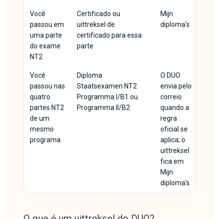
Você
Certificado ou
Mijn
passou em
uittreksel de
diploma's
uma parte
certificado para essa
do exame
parte
NT2
Você
Diploma
O DUO
passou nas
Staatsexamen NT2
envia pelo
quatro
Programma I/B1 ou
correio
partes NT2
Programma II/B2
quando a
de um
regra
mesmo
oficial se
programa
aplica; o
uittreksel
fica em
Mijn
diploma's
O que é um uittreksel do DUO?