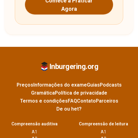
Comece a Praticar
Agora
Inburgering.org
Preços
Informações do exame
Guias
Podcasts
Gramática
Política de privacidade
Termos e condições
FAQ
Contato
Parceiros
De ou het?
Compreensão auditiva
Compreensão de leitura
A1
A1