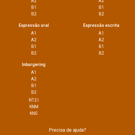
A2
A2
B1
B1
B2
B2
Expressão oral
Expressão escrita
A1
A1
A2
A2
B1
B1
B2
B2
Inburgering
A1
A2
B1
B2
NT2 I
KNM
KNS
Precisa de ajuda?