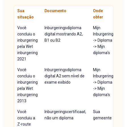
Sua
Documento
Onde
situação
obter
Você
Inburgeringsdiploma
Mijn
concluiu o
digital mostrando A2,
Inburgering
inburgering
B1 ou B2
-> Diploma
pela Wet
-> Mijn
inburgering
diploma's
2021
Você
Inburgeringsdiploma
Mijn
concluiu o
digital A2 sem nível de
Inburgering
inburgering
exame exibido
-> Diploma
pela Wet
-> Mijn
inburgering
diploma's
2013
Você
Inburgeringscertificaat,
Sua
concluiu a
não um diploma
gemeente
Z-route