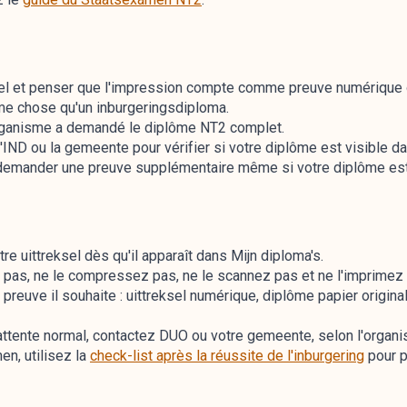
sel et penser que l'impression compte comme preuve numérique o
ême chose qu'un inburgeringsdiploma.
'organisme a demandé le diplôme NT2 complet.
'IND ou la gemeente pour vérifier si votre diplôme est visible da
 demander une preuve supplémentaire même si votre diplôme est
e uittreksel dès qu'il apparaît dans Mijn diploma's.
z pas, ne le compressez pas, ne le scannez pas et ne l'imprimez
uve il souhaite : uittreksel numérique, diplôme papier original,
ttente normal, contactez DUO ou votre gemeente, selon l'organis
en, utilisez la
check-list après la réussite de l'inburgering
pour p