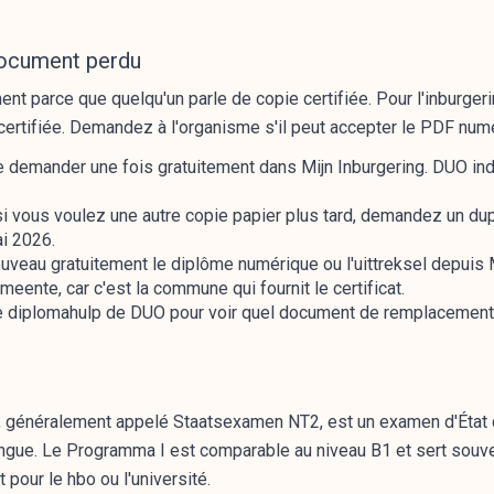
document perdu
 parce que quelqu'un parle de copie certifiée. Pour l'inburger
certifiée. Demandez à l'organisme s'il peut accepter le PDF num
e demander une fois gratuitement dans Mijn Inburgering. DUO ind
si vous voulez une autre copie papier plus tard, demandez un dupl
i 2026.
veau gratuitement le diplôme numérique ou l'uittreksel depuis M
meente, car c'est la commune qui fournit le certificat.
ez le diplomahulp de DUO pour voir quel document de remplaceme
 généralement appelé Staatsexamen NT2, est un examen d'État d
ngue. Le Programma I est comparable au niveau B1 et sert souv
 pour le hbo ou l'université.