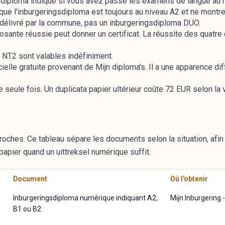
gsdiploma indique si vous avez passé les examens de langue au n
que l'inburgeringsdiploma est toujours au niveau A2 et ne montr
t délivré par la commune, pas un inburgeringsdiploma DUO.
sante réussie peut donner un certificat. La réussite des quat
 NT2 sont valables indéfiniment.
ielle gratuite provenant de Mijn diploma's. Il a une apparence dif
e seule fois. Un duplicata papier ultérieur coûte 72 EUR selon la
ches. Ce tableau sépare les documents selon la situation, afin 
papier quand un uittreksel numérique suffit.
Document
Où l'obtenir
Inburgeringsdiploma numérique indiquant A2,
Mijn Inburgering 
B1 ou B2