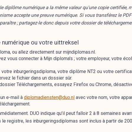
le diplôme numérique a la même valeur qu'une copie certifiée, m
ganisme accepte une preuve numérique. Si vous transférez le PDF
paraître ; partagez-le donc depuis votre dossier de téléchargeme
numérique ou votre uittreksel
loma, ou allez directement sur mijndiplomas.nl.
z vous connecter à Mijn diploma's ; votre employeur, votre éc
 votre inburgeringsdiploma, votre diplôme NT2 ou votre certifica
ervez le fichier dans un dossier sûr.
e dossier Téléchargements, essayez Firefox ou Chrome, désacti
 un e-mail à
diplomadiensten@duo.nl
avec votre nom, votre appare
 téléchargement.
médiatement. DUO indique qu'il peut falloir 2 à 8 semaines avan
le registre, les inburgeringsdiplomas sont inclus à partir de 20