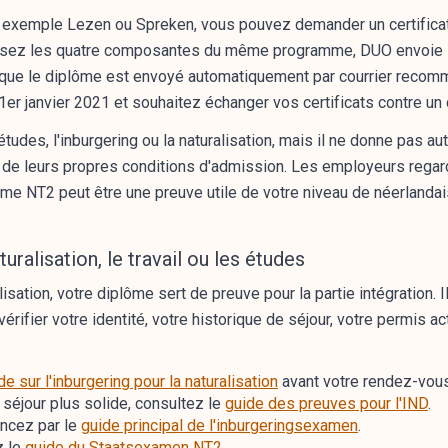
xemple Lezen ou Spreken, vous pouvez demander un certificat e
ssissez les quatre composantes du même programme, DUO envoie 
e que le diplôme est envoyé automatiquement par courrier recom
er janvier 2021 et souhaitez échanger vos certificats contre un
 études, l'inburgering ou la naturalisation, mais il ne donne pas
t de leurs propres conditions d'admission. Les employeurs regar
e NT2 peut être une preuve utile de votre niveau de néerlandai
turalisation, le travail ou les études
alisation, votre diplôme sert de preuve pour la partie intégration.
rifier votre identité, votre historique de séjour, votre permis a
de sur l'inburgering pour la naturalisation
avant votre rendez-vous
 séjour plus solide, consultez le
guide des preuves pour l'IND
.
ncez par le
guide principal de l'inburgeringsexamen
.
z le
guide du Staatsexamen NT2
.