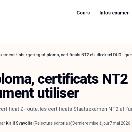
Cours
Infos examen
 examens
/
Inburgeringsdiploma, certificats NT2 et uittreksel DUO : que
loma, certificats NT2 
ment utiliser
certificat Z-route, les certificats Staatsexamen NT2 et l'
par
Kirill Svavolia
(
Relecture éditoriale
)
Dernière mise à jour
7 mai 2026
teur