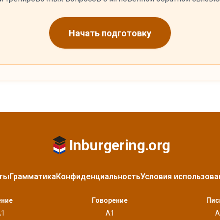
Начать подготовку
Inburgering.org
ты
Грамматика
Конфиденциальность
Условия использова
ение
Говорение
Пис
A1
A1
A