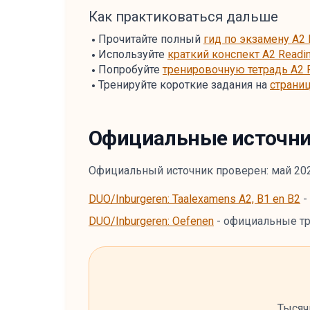
Как практиковаться дальше
Прочитайте полный
гид по экзамену A2 
Используйте
краткий конспект A2 Readi
Попробуйте
тренировочную тетрадь A2 
Тренируйте короткие задания на
страниц
Официальные источн
Официальный источник проверен: май 202
DUO/Inburgeren: Taalexamens A2, B1 en B2
-
DUO/Inburgeren: Oefenen
-
официальные тр
Тысяч