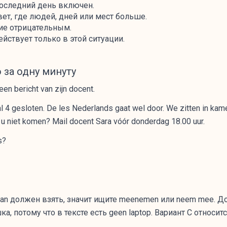
о последний день включен.
вет, где людей, дней или мест больше.
ние отрицательным.
ействует только в этой ситуации.
 за одну минуту
 een bericht van zijn docent.
kaal 4 gesloten. De les Nederlands gaat wel door. We zitten in k
u niet komen? Mail docent Sara vóór donderdag 18.00 uur.
s?
lan должен взять, значит ищите meenemen или neem mee. Д
, потому что в тексте есть geen laptop. Вариант C относитс