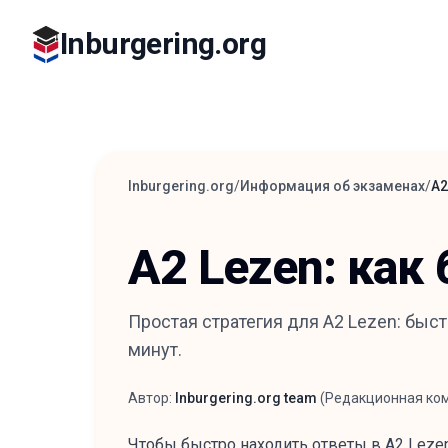
Inburgering.org
Inburgering.org
/
Информация об экзаменах
/
A2
A2 Lezen: как
Простая стратегия для A2 Lezen: быст
минут.
Автор:
Inburgering.org team
(
Редакционная ко
Автор
Чтобы быстро находить ответы в A2 Lezen,