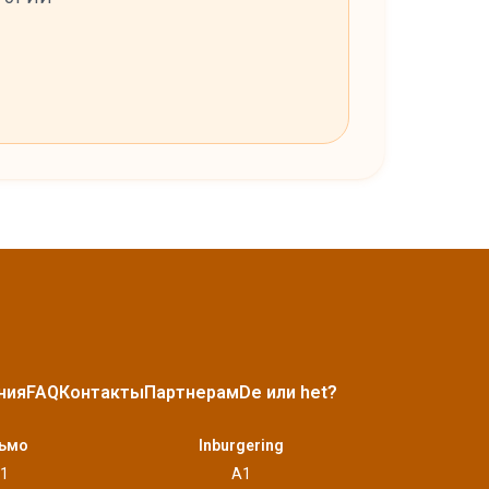
ния
FAQ
Контакты
Партнерам
De или het?
ьмо
Inburgering
1
A1