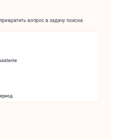
ревратить вопрос в задачу поиска.
ssistente
период