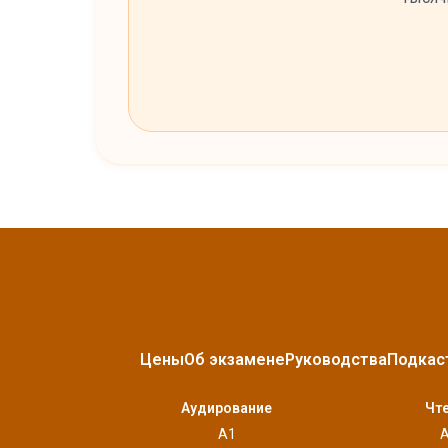
Цены
Об экзамене
Руководства
Подкас
Аудирование
Чт
A1