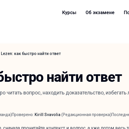
Курсы
Об экзамене
П
 Lezen: как быстро найти ответ
 быстро найти ответ
ро читать вопрос, находить доказательство, избегать
манда
)
Проверено:
Kirill Svavolia
(
Редакционная проверка
)
Последн
Рецензент
 сначала прочитайте контекст и вопрос, а уже потом весь т