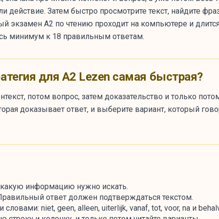
 или действие. Затем быстро просмотрите текст, найдите ф
ый экзамен A2 по чтению проходит на компьютере и длится
есь минимум к 18 правильным ответам.
ратегия для A2 Lezen самая быстрая?
нтекст, потом вопрос, затем доказательство и только потом
торая доказывает ответ, и выберите вариант, который гов
, какую информацию нужно искать.
 Правильный ответ должен подтверждаться текстом.
ми: niet, geen, alleen, uiterlijk, vanaf, tot, voor, na и behal
 строку и колонку, и только потом читайте варианты.