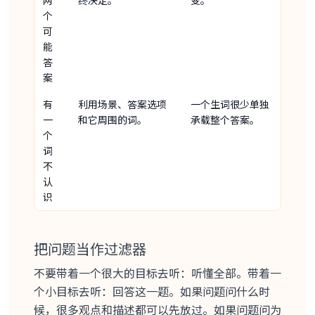
两
终决定。
变。
个
可
能
答
案
有
利用场景、答案选项
一个生词很少单独
一
和它周围的词。
承载整个答案。
个
词
不
认
识
把问题当作过滤器
不要带着一个很大的目标去听：听懂全部。带着一
个小目标去听：回答这一题。如果问题问什么时
候，很多观点和描述都可以先放过。如果问题问为