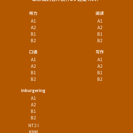
听力
阅读
A1
A1
A2
A2
B1
B1
B2
B2
口语
写作
A1
A1
A2
A2
B1
B1
B2
B2
Inburgering
A1
A2
B1
B2
NT2 I
KNM