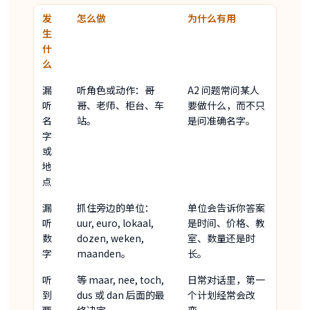
发
怎么做
为什么有用
生
什
么
漏
听角色或动作：哥
A2 问题常问某人
听
哥、老师、柜台、车
要做什么，而不只
名
站。
是问准确名字。
字
或
地
点
漏
抓住旁边的单位：
单位会告诉你答案
听
uur, euro, lokaal,
是时间、价格、教
数
dozen, weken,
室、数量还是时
字
maanden。
长。
听
等 maar, nee, toch,
日常对话里，第一
到
dus 或 dan 后面的最
个计划经常会改