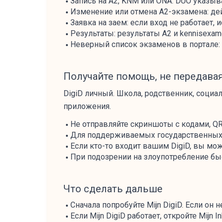
Запись на A2, KNM или ONA: DUO указыв
Изменение или отмена A2-экзамена: дей
Заявка на заем: если вход не работает,
Результаты: результаты A2 и kennisexam
Неверный список экзаменов в портале: 
Получайте помощь, не передавая
DigiD личный. Школа, родственник, социа
приложения.
Не отправляйте скриншоты с кодами, Q
Для поддерживаемых государственных з
Если кто-то входит вашим DigiD, вы мож
При подозрении на злоупотребление быс
Что сделать дальше
Сначала попробуйте Mijn DigiD. Если он 
Если Mijn DigiD работает, откройте Mijn 