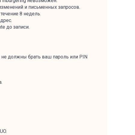
 Inburgering невозможен.
-изменений и письменных запросов.
 течение 8 недель.
дрес.
e до записи.
о не должны брать ваш пароль или PIN
.
DUO.