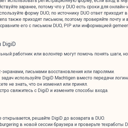
ает использовать регистрационную форму, если вход в Mijn
ствуйте заранее, потому что у DUO есть сроки для онлайн
 используйте форму DUO; по источнику DUO ответ приходит в
ens также приходят письмом, поэтому проверяйте почту и а
сравните его с письмом DUO, PIP или информацией gemeent
 DigiD
льный работник или волонтер могут помочь понять шаги, н
R-экранами, письмами восстановления или паролями.
адач используйте DigiD Machtigen вместо передачи логина
ете не знать, что он изменил или принял.
тро свяжитесь с DigiD и измените способы входа.
не открывается, решайте DigiD до возврата в DUO.
Inburgering в новой сессии браузера и проверьте техработы 