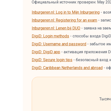
Официальный источник проверен: May 20
Inburgeren.nl: Log in to Mijn Inburgering
-
воз
Inburgeren.nl: Registering for an exam
-
запис
Inburgeren.nl: Lenen bij DUO
-
заявка на заем
DigiD: Login methods
-
способы входа DigiD
DigiD: Username and password
-
забытое им
DigiD: DigiD app
-
активация приложения Di
DigiD: Secure login tips
-
безопасный вход и
DigiD: Caribbean Netherlands and abroad
-
оф
Тысяч