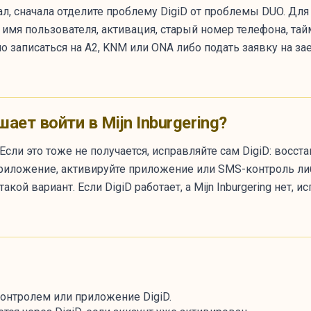
ртал, сначала отделите проблему DigiD от проблемы DUO. Дл
 имя пользователя, активация, старый номер телефона, та
но записаться на A2, KNM или ONA либо подать заявку на з
ает войти в Mijn Inburgering?
 Если это тоже не получается, исправляйте сам DigiD: восс
риложение, активируйте приложение или SMS-контроль либ
акой вариант. Если DigiD работает, а Mijn Inburgering нет,
-контролем или приложение DigiD.