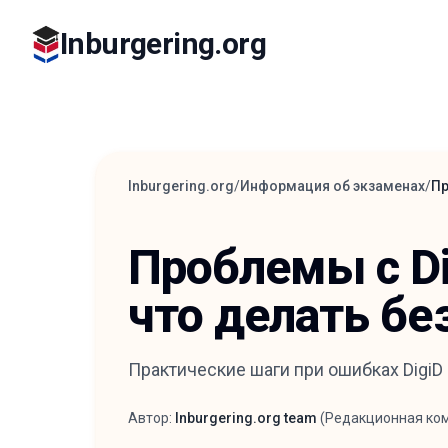
Inburgering.org
Inburgering.org
/
Информация об экзаменах
/
Пр
Проблемы с Dig
что делать бе
Практические шаги при ошибках DigiD в
Автор:
Inburgering.org team
(
Редакционная ко
Автор