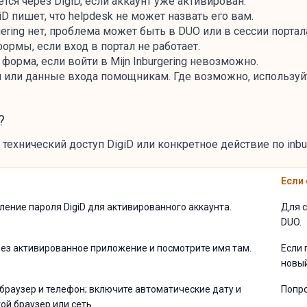
ся через DigiD, если аккаунт уже активирован.
D пишет, что helpdesk не может назвать его вам.
rgering нет, проблема может быть в DUO или в сессии портал
ормы, если вход в портал не работает.
форма, если войти в Mijn Inburgering невозможно.
 или данные входа помощникам. Где возможно, используйте
?
 технический доступ DigiD или конкретное действие по inbur
Если
ление пароля DigiD для активированного аккаунта.
Для с
DUO.
ерез активированное приложение и посмотрите имя там.
Если 
новый
браузер и телефон; включите автоматические дату и
Попро
ой браузер или сеть.