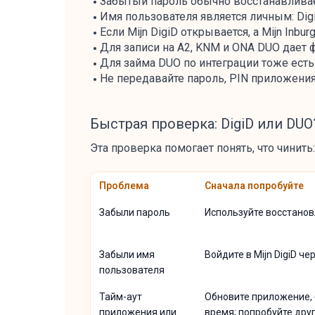
Забытый пароль обычно восстанавливает
Имя пользователя является личным: Digi
Если Mijn DigiD открывается, а Mijn Inbu
Для записи на A2, KNM и ONA DUO дает ф
Для займа DUO по интеграции тоже есть 
Не передавайте пароль, PIN приложения
Быстрая проверка: DigiD или DUO
Эта проверка помогает понять, что чинить:
Проблема
Сначала попробуйте
Забыли пароль
Используйте восстанов
Забыли имя
Войдите в Mijn DigiD ч
пользователя
Тайм-аут
Обновите приложение, 
приложения или
время; попробуйте друг