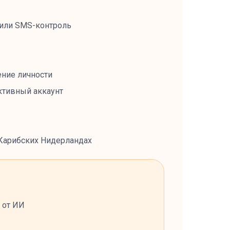
 или SMS-контроль
ение личности
ктивный аккаунт
 Карибских Нидерландах
 от ИИ