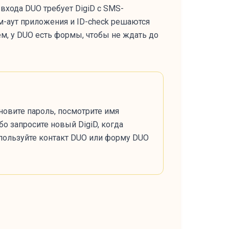
я входа DUO требует DigiD с SMS-
йм-аут приложения и ID-check решаются
аем, у DUO есть формы, чтобы не ждать до
тановите пароль, посмотрите имя
о запросите новый DigiD, когда
 используйте контакт DUO или форму DUO