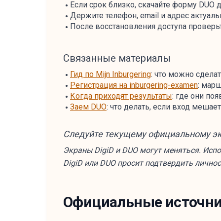
Если срок близко, скачайте форму DUO 
Держите телефон, email и адрес актуал
После восстановления доступа проверьт
Связанные материалы
Гид по Mijn Inburgering
: что можно сделат
Регистрация на inburgering-examen
: марш
Когда приходят результаты
: где они по
Заем DUO
: что делать, если вход меша
Следуйте текущему официальному э
Экраны DigiD и DUO могут меняться. Испо
DigiD или DUO просит подтвердить личнос
Официальные источн