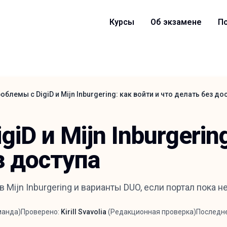
Курсы
Об экзамене
П
облемы с DigiD и Mijn Inburgering: как войти и что делать без до
iD и Mijn Inburgerin
з доступа
 Mijn Inburgering и варианты DUO, если портал пока н
манда
)
Проверено:
Kirill Svavolia
(
Редакционная проверка
)
Последн
Рецензент