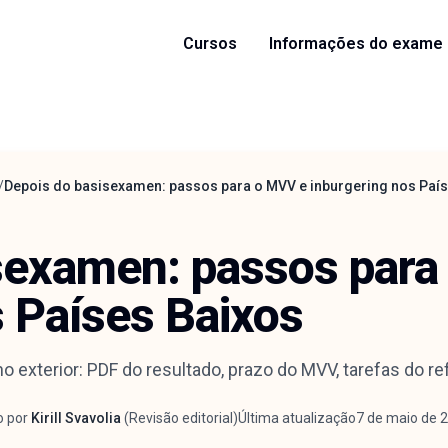
Cursos
Informações do exame
/
Depois do basisexamen: passos para o MVV e inburgering nos Paí
sexamen: passos para
s Países Baixos
 exterior: PDF do resultado, prazo do MVV, tarefas do r
o por
Kirill Svavolia
(
Revisão editorial
)
Última atualização
7 de maio de 
r