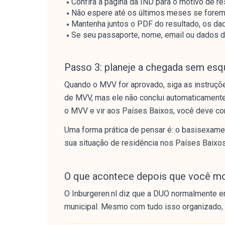
Confira a página da IND para o motivo de r
Não espere até os últimos meses se forem 
Mantenha juntos o PDF do resultado, os d
Se seu passaporte, nome, email ou dados do 
Passo 3: planeje a chegada sem esq
Quando o MVV for aprovado, siga as instruçõ
de MVV, mas ele não conclui automaticamente 
o MVV e vir aos Países Baixos, você deve con
Uma forma prática de pensar é: o basisexame
sua situação de residência nos Países Baixos
O que acontece depois que você mo
O Inburgeren.nl diz que a DUO normalmente en
municipal. Mesmo com tudo isso organizado, 