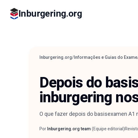
Inburgering.org
Inburgering.org
/
Informações e Guias do Exame
Depois do basi
inburgering no
O que fazer depois do basisexamen A1 no
Por
Inburgering.org team
(
Equipe editorial
)
Revist
Autor
Reviso