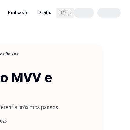
🇵🇹
Podcasts
Grátis
Português
ses Baixos
 o MVV e
eferent e próximos passos.
2026