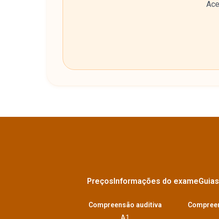
Ace
Preços
Informações do exame
Guias
Compreensão auditiva
Compreen
A1