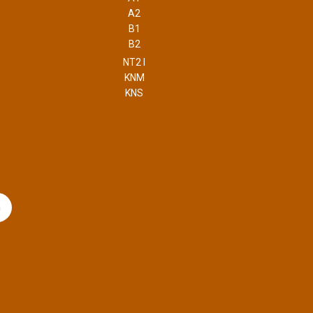
A2
B1
B2
NT2 I
KNM
KNS
m