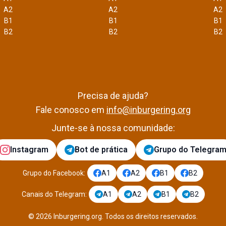
A2
A2
A2
B1
B1
B1
B2
B2
B2
Precisa de ajuda?
Fale conosco em
info@inburgering.org
Junte-se à nossa comunidade:
Instagram
Bot de prática
Grupo do Telegra
Grupo do Facebook
:
A1
A2
B1
B2
Canais do Telegram
:
A1
A2
B1
B2
©
2026
Inburgering.org
.
Todos os direitos reservados.