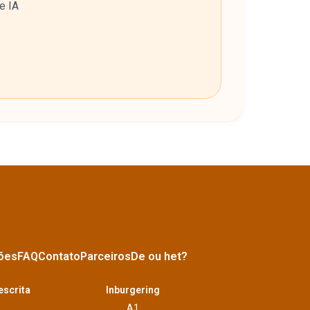
e IA
ões
FAQ
Contato
Parceiros
De ou het?
escrita
Inburgering
A1