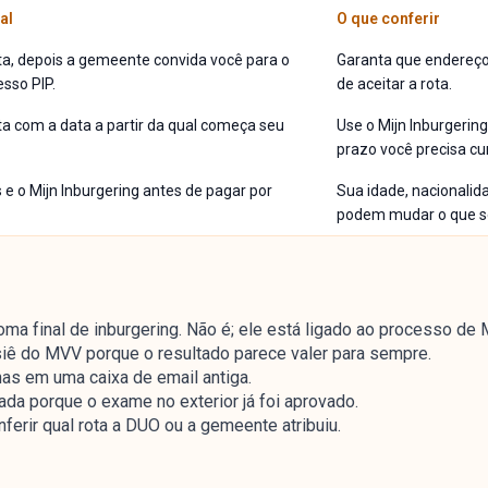
al
O que conferir
a, depois a gemeente convida você para o
Garanta que endereço 
esso PIP.
de aceitar a rota.
a com a data a partir da qual começa seu
Use o Mijn Inburgerin
prazo você precisa cu
s e o Mijn Inburgering antes de pagar por
Sua idade, nacionalid
podem mudar o que se
ma final de inburgering. Não é; ele está ligado ao processo de 
iê do MVV porque o resultado parece valer para sempre.
as em uma caixa de email antiga.
da porque o exame no exterior já foi aprovado.
rir qual rota a DUO ou a gemeente atribuiu.