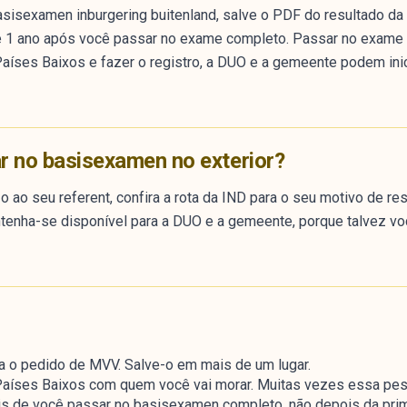
asisexamen inburgering buitenland, salve o PDF do resultado
e 1 ano após você passar no exame completo. Passar no exame A1
aíses Baixos e fazer o registro, a DUO e a gemeente podem ini
r no basisexamen no exterior?
 ao seu referent, confira a rota da IND para o seu motivo de res
enha-se disponível para a DUO e a gemeente, porque talvez vo
a o pedido de MVV. Salve-o em mais de um lugar.
Países Baixos com quem você vai morar. Muitas vezes essa pess
 de você passar no basisexamen completo, não depois da prime