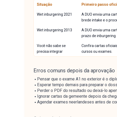
Situação
Primeiro passo ofici
Wet inburgering 2021
A DUO envia uma cart
brede intake e o proc
Wet inburgering 2013
A DUO envia uma cart
prazo de inburgering.
Você não sabe se
Confira cartas oficiai
precisa integrar
cursos ou exames.
Erros comuns depois da aprovação
Pensar que o exame A1 no exterior é o diplo
Esperar tempo demais para preparar o doss
Perder o PDF do resultado ou deixá-lo apen
Ignorar cartas da gemeente depois da chega
Agendar exames neerlandeses antes de confe