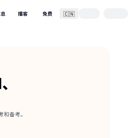
🇨🇳
信息
播客
免费
简体中文
I、
、补考和备考。