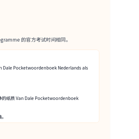
gramme 的官方考试时间相同。
cketwoordenboek Nederlands als
n Dale Pocketwoordenboek
典。