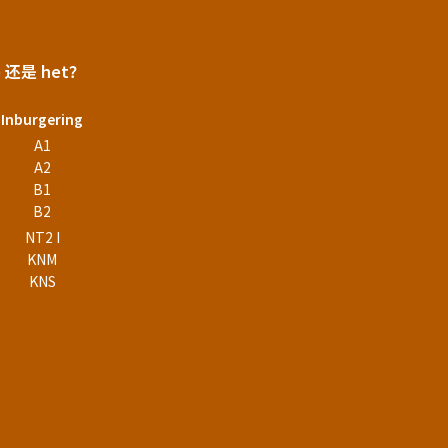
e 还是 het？
Inburgering
A1
A2
B1
B2
NT2 I
KNM
KNS