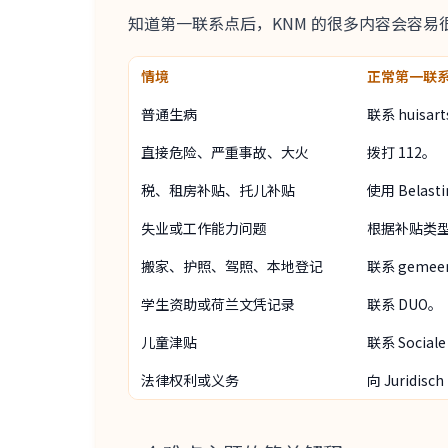
知道第一联系点后，KNM 的很多内容会容易
情境
正常第一联
普通生病
联系 huisar
直接危险、严重事故、大火
拨打 112。
税、租房补贴、托儿补贴
使用 Belasti
失业或工作能力问题
根据补贴类型查
搬家、护照、驾照、本地登记
联系 gemee
学生资助或荷兰文凭记录
联系 DUO。
儿童津贴
联系 Sociale
法律权利或义务
向 Juridis