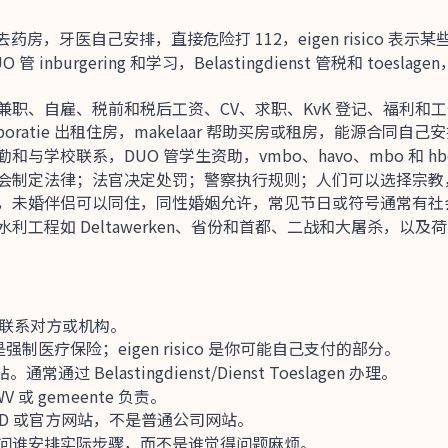
药去药房，牙医自己安排，直接危险打 112，eigen risico 
 inburgering 和学习，Belastingdienst 管税和 toes
职、自雇、税前和税后工资、CV、求职、KvK 登记、福利和
rporatie 出租住房，makelaar 帮助买房或租房，能源合
学校联系，DUO 管学生资助，vmbo、havo、mbo 和 hb
会制定法律；法官决定处罚；警察执行规则；人们可以选择宗教
，未婚伴侣可以同住，同性婚姻允许，常见节日或符号通常有社
工程如 Deltawerken、省份和首都、二战和大屠杀，以及
，要联系对方或机构。
ring 是强制医疗保险；eigen risico 是你可能自己支付的部分。
过 Belastingdienst/Dienst Toeslagen 办理。
 或 gemeente 负责。
iD 或官方网站，不是普通公司网站。
问谁安排实际步骤，而不是谁觉得问题麻烦。