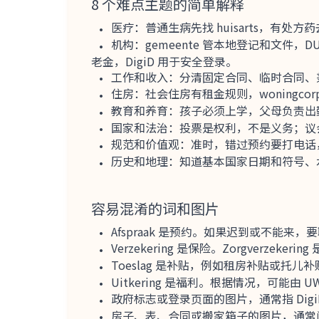
8 个难点主题的简单解释
医疗：普通生病先找 huisarts，有处方
机构：gemeente 管本地登记和文件，DUO 管
老金，DigiD 用于安全登录。
工作和收入：分清固定合同、临时合同、兼
住房：社会住房有租金规则，woningco
教育和养育：孩子必须上学，父母负责出勤和与
国家和法治：投票是权利，不是义务；议
规范和价值观：准时，错过预约要打电话
历史和地理：知道基本国家日期和符号、水利
容易混淆的词和图片
Afspraak 是预约。如果迟到或不能来
Verzekering 是保险。Zorgverzeke
Toeslag 是补贴，例如租房补贴或托儿补贴。通常通
Uitkering 是福利。根据情况，可能由 UWV
政府标志或登录页面的图片，通常指 Dig
房子、表、合同或搬家箱子的图片，通常