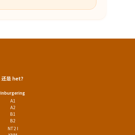
e 还是 het？
Inburgering
A1
A2
B1
B2
NT2 I
KNM