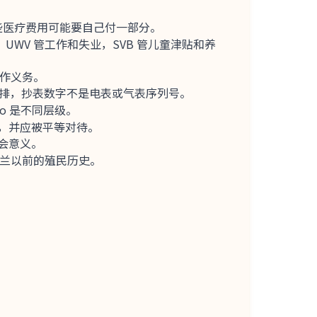
表示某些医疗费用可能要自己付一部分。
lagen，UWV 管工作和失业，SVB 管儿童津贴和养
工作义务。
同自己安排，抄表数字不是电表或气表序列号。
o 是不同层级。
，并应被平等对待。
会意义。
荷兰以前的殖民历史。