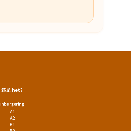
e 还是 het？
Inburgering
A1
A2
B1
B2