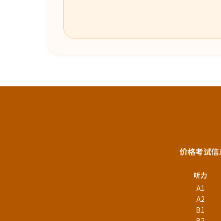
价格
考试信
听力
A1
A2
B1
B2