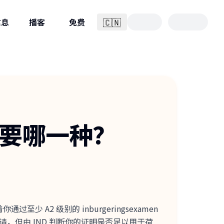
🇨🇳
信息
播客
免费
简体中文
你需要哪一种？
 A2 级别的 inburgeringsexamen
你的入籍申请，但由 IND 判断你的证明是否足以用于荷