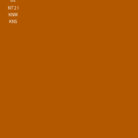
NT2 I
KNM
KNS