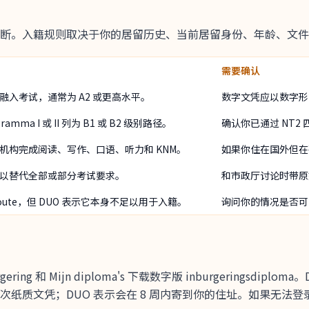
断。入籍规则取决于你的居留历史、当前居留身份、年龄、文件
需要确认
融入考试，通常为 A2 或更高水平。
数字文凭应以数字形
gramma I 或 II 列为 B1 或 B2 级别路径。
确认你已通过 NT
机构完成阅读、写作、口语、听力和 KNM。
如果你住在国外但在荷
以替代全部或部分考试要求。
和市政厅讨论时带原
oute，但 DUO 表示它本身不足以用于入籍。
询问你的情况是否可
ring 和 Mijn diploma's 下载数字版 inburgeringsd
纸质文凭；DUO 表示会在 8 周内寄到你的住址。如果无法登录