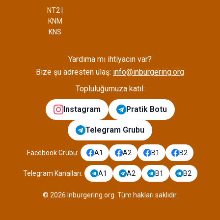
NT2 I
KNM
KNS
Yardıma mı ihtiyacın var?
Bize şu adresten ulaş:
info@inburgering.org
Topluluğumuza katıl:
Instagram
Pratik Botu
Telegram Grubu
Facebook Grubu
:
A1
A2
B1
B2
Telegram Kanalları
:
A1
A2
B1
B2
©
2026
Inburgering.org
.
Tüm hakları saklıdır.