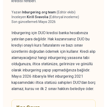
kredisi rehberi.
Yazan
Inburgering.org team
(
Editör ekibi
)
Yazar
İnceleyen
Kirill Svavolia
(
Editoryal inceleme
)
İnceleyen
Son güncelleme
6 Mayıs 2026
Inburgering için DUO kredisi banka hesabınıza
yatırılan para değildir. Hak kazanırsanız DUO bu
krediyi onaylı kurs faturalarını ve bazı sınav
ücretlerini doğrudan ödemek için kullanır. Kredi alıp
alamayacağınız hangi inburgering yasasına tabi
olduğunuza, iltica statünüze, gelirinize ve gönüllü
olarak inburgering yapıp yapmadığınıza bağlıdır.
Mayıs 2026 itibarıyla Wet inburgering 2021
kapsamındaki iltica statüsü sahipleri DUO'dan borç
alamaz; kursu ve ilk 2 sınav hakkını belediye öder.