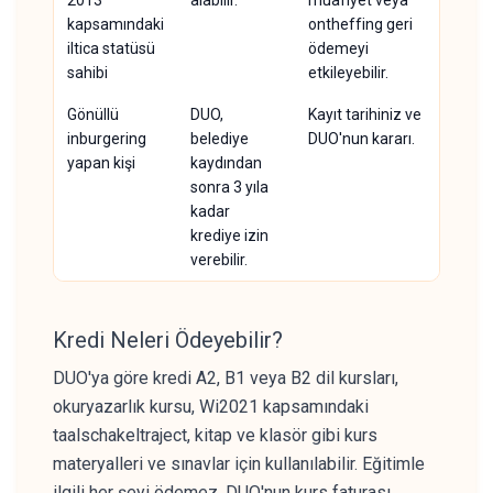
2013
alabilir.
muafiyet veya
kapsamındaki
ontheffing geri
iltica statüsü
ödemeyi
sahibi
etkileyebilir.
Gönüllü
DUO,
Kayıt tarihiniz ve
inburgering
belediye
DUO'nun kararı.
yapan kişi
kaydından
sonra 3 yıla
kadar
krediye izin
verebilir.
Kredi Neleri Ödeyebilir?
DUO'ya göre kredi A2, B1 veya B2 dil kursları,
okuryazarlık kursu, Wi2021 kapsamındaki
taalschakeltraject, kitap ve klasör gibi kurs
materyalleri ve sınavlar için kullanılabilir. Eğitimle
ilgili her şeyi ödemez. DUO'nun kurs faturası