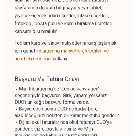
sayfasında dizüstü bilgisayar veya tablet,
yiyecek-içecek, idari ücretler, intake ücretleri,
fotokopi, posta pulu ve kursu bırakma ücretleri
kapsam dışı bırakılır.
Toplam kurs ve sınav maliyetlerini karşılaştırmak
için genel
inburgering maliyetleri, kredileri ve
ücretleri rehberini
kullanın.
Başvuru Ve Fatura Onayı
Mijn Inburgering'de 'Lening aanvragen'
seçeneğiyle başvurun. Giriş yapamıyorsanız
DUO'nun kağıt başvuru formu vardır.
Başvurudan sonra DUO, ne kadar borç
alabileceğinizi belirten bir karar mektubu gönderir.
Dijital okul faturalarında okul faturayı DUO'ya
gönderir, siz e-posta alırsınız ve Mijn
Inburgering'de kabul ya da ret verirsiniz.