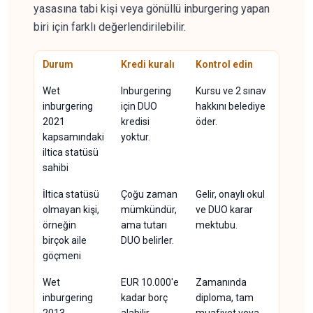
yasasına tabi kişi veya gönüllü inburgering yapan
biri için farklı değerlendirilebilir.
Durum
Kredi kuralı
Kontrol edin
Wet
Inburgering
Kursu ve 2 sınav
inburgering
için DUO
hakkını belediye
2021
kredisi
öder.
kapsamındaki
yoktur.
iltica statüsü
sahibi
İltica statüsü
Çoğu zaman
Gelir, onaylı okul
olmayan kişi,
mümkündür,
ve DUO karar
örneğin
ama tutarı
mektubu.
birçok aile
DUO belirler.
göçmeni
Wet
EUR 10.000'e
Zamanında
inburgering
kadar borç
diploma, tam