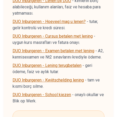
DUO Inburgeren - Lenen bij DUO
-
kimlerin borç
alabileceği, kullanım alanları, faiz ve hesaba para
yatmaması.
DUO Inburgeren - Hoeveel mag u lenen?
-
tutar,
gelir kontrolü ve kredi süresi.
DUO Inburgeren - Cursus betalen met lening
-
uygun kurs masrafları ve fatura onayı.
DUO Inburgeren - Examen betalen met lening
-
A2,
kennisexamen ve Nt2 sınavlarını krediyle ödeme.
DUO Inburgeren - Lening terugbetalen
-
geri
ödeme, faiz ve aylık tutar.
DUO Inburgeren - Kwijtschelding lening
-
tam ve
kısmi borç silme.
DUO Inburgeren - School kiezen
-
onaylı okullar ve
Blik op Werk.