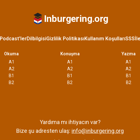
Inburgering.org
Podcast'ler
Dilbilgisi
Gizlilik Politikası
Kullanım Koşulları
SSS
İl
Okuma
Konuşma
Yazma
A1
A1
A1
A2
A2
A2
B1
B1
B1
B2
B2
B2
Yardıma mı ihtiyacın var?
Bize şu adresten ulaş:
info@inburgering.org