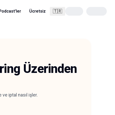
🇹🇷
Podcast'ler
Ücretsiz
Türkçe
ering Üzerinden
e iptal nasıl işler.