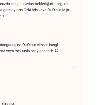
ızda hangi sınavları beklediğini, hangi dil
 ve gerekiyorsa ONA için kayıt DUO'nun Mijn
nız.
 Inburgering'de DUO'nun sizden hangi
-posta veya mektupla onay gönderir. A2
alırsınız.