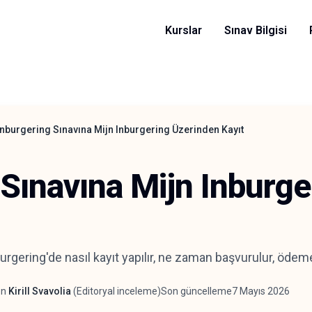
Kurslar
Sınav Bilgisi
Inburgering Sınavına Mijn Inburgering Üzerinden Kayıt
 Sınavına Mijn Inburg
rgering'de nasıl kayıt yapılır, ne zaman başvurulur, ödeme v
en
Kirill Svavolia
(
Editoryal inceleme
)
Son güncelleme
7 Mayıs 2026
en