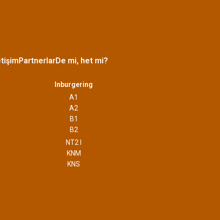
etişim
Partnerlar
De mi, het mi?
Inburgering
A1
A2
B1
B2
NT2 I
KNM
KNS