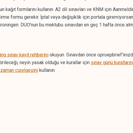
n kağıt formlarını kullanın. A2 dil sınavları ve KNM için Aanmeld
dirme formu gerekir. İptal veya değişiklik için portala giremiyo
oningen. DUO'nun bu mektubu sınavdan en geç 1 hafta önce almı
ing sınav kayıt rehberini
okuyun. Sınavdan önce oproepbrief'inizdeki
tirileceği, neyin yasak olduğu ve kurallar için
sınav günü kuralların
zaman çizelgesini
kullanın.