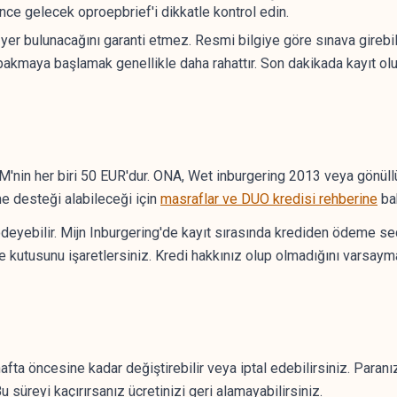
ce gelecek oproepbrief'i dikkatle kontrol edin.
r bulunacağını garanti etmez. Resmi bilgiye göre sınava girebil
akmaya başlamak genellikle daha rahattır. Son dakikada kayıt olu
KNM'nin her biri 50 EUR'dur. ONA, Wet inburgering 2013 veya gönü
me desteği alabileceği için
masraflar ve DUO kredisi rehberine
bak
 ödeyebilir. Mijn Inburgering'de kayıt sırasında krediden ödeme s
kutusunu işaretlersiniz. Kredi hakkınız olup olmadığını varsayma
afta öncesine kadar değiştirebilir veya iptal edebilirsiniz. Paranı
 süreyi kaçırırsanız ücretinizi geri alamayabilirsiniz.