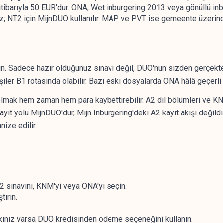
itibarıyla 50 EUR'dur. ONA, Wet inburgering 2013 veya gönüllü in
 NT2 için MijnDUO kullanılır. MAP ve PVT ise gemeente üzerind
in. Sadece hazır olduğunuz sınavı değil, DUO'nun sizden gerçekten
işiler B1 rotasında olabilir. Bazı eski dosyalarda ONA hâlâ geçerli 
olmak hem zaman hem para kaybettirebilir. A2 dil bölümleri ve KN
t yolu MijnDUO'dur, Mijn Inburgering'deki A2 kayıt akışı değildi
ize edilir.
 sınavını, KNM'yi veya ONA'yı seçin.
tırın.
.
nız varsa DUO kredisinden ödeme seçeneğini kullanın.