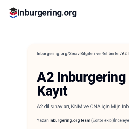
Inburgering.org
Inburgering.org
/
Sınav Bilgileri ve Rehberler
/
A2 
A2 Inburgering
Kayıt
A2 dil sınavları, KNM ve ONA için Mijn Inbu
Yazan
Inburgering.org team
(
Editör ekibi
)
İnceley
Yazar
İnceley