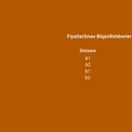
Fiyatlar
Sınav Bilgisi
Rehberler
Dinleme
A1
A2
B1
B2