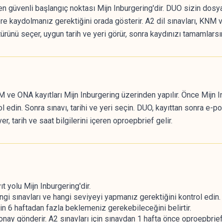
 güvenli başlangıç noktası Mijn Inburgering'dir. DUO sizin dosyan
re kaydolmanız gerektiğini orada gösterir. A2 dil sınavları, KNM
türünü seçer, uygun tarih ve yeri görür, sonra kaydınızı tamamlarsı
NM ve ONA kayıtları Mijn Inburgering üzerinden yapılır. Önce Mijn
rol edin. Sonra sınavı, tarihi ve yeri seçin. DUO, kayıttan sonra e
er, tarih ve saat bilgilerini içeren oproepbrief gelir.
t yolu Mijn Inburgering'dir.
i sınavları ve hangi seviyeyi yapmanız gerektiğini kontrol edin.
in 6 haftadan fazla beklemeniz gerekebileceğini belirtir.
y gönderir. A2 sınavları için sınavdan 1 hafta önce oproepbrief 