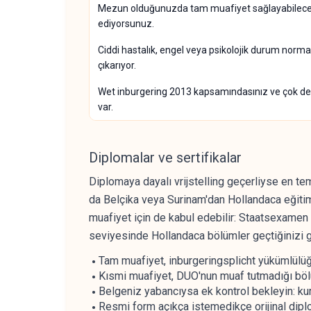
Mezun olduğunuzda tam muafiyet sağlayabilecek
ediyorsunuz.
Ciddi hastalık, engel veya psikolojik durum norma
çıkarıyor.
Wet inburgering 2013 kapsamındasınız ve çok der
var.
Diplomalar ve sertifikalar
Diplomaya dayalı vrijstelling geçerliyse en t
da Belçika veya Surinam'dan Hollandaca eğitim
muafiyet için de kabul edebilir: Staatsexamen 
seviyesinde Hollandaca bölümler geçtiğinizi 
Tam muafiyet, inburgeringsplicht yükümlülü
Kısmi muafiyet, DUO'nun muaf tutmadığı bölü
Belgeniz yabancıysa ek kontrol bekleyin: kur
Resmi form açıkça istemedikçe orijinal dipl