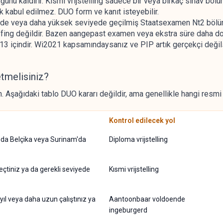
ğünü kaldırır. Kısmi vrijstelling sadece bir veya birkaç sınav bölüm
 kabul edilmez. DUO form ve kanıt isteyebilir.
zde veya daha yüksek seviyede geçilmiş Staatsexamen Nt2 bölüml
effing değildir. Bazen aangepast examen veya ekstra süre daha do
2013 içindir. Wi2021 kapsamındaysanız ve PIP artık gerçekçi deği
etmelisiniz?
. Aşağıdaki tablo DUO kararı değildir, ama genellikle hangi resmi 
Kontrol edilecek yol
da Belçika veya Surinam'da
Diploma vrijstelling
tiniz ya da gerekli seviyede
Kısmi vrijstelling
yıl veya daha uzun çalıştınız ya
Aantoonbaar voldoende
ingeburgerd