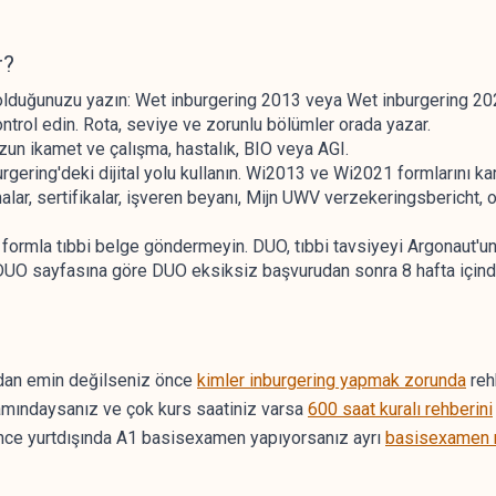
r?
i olduğunuzu yazın: Wet inburgering 2013 veya Wet inburgering 20
rol edin. Rota, seviye ve zorunlu bölümler orada yazar.
zun ikamet ve çalışma, hastalık, BIO veya AGI.
gering'deki dijital yolu kullanın. Wi2013 ve Wi2021 formlarını kar
lar, sertifikalar, işveren beyanı, Mijn UWV verzekeringsbericht, o
formla tıbbi belge göndermeyin. DUO, tıbbi tavsiyeyi Argonaut'un v
ç DUO sayfasına göre DUO eksiksiz başvurudan sonra 8 hafta içinde
dan emin değilseniz önce
kimler inburgering yapmak zorunda
reh
ındaysanız ve çok kurs saatiniz varsa
600 saat kuralı rehberini
nce yurtdışında A1 basisexamen yapıyorsanız ayrı
basisexamen m