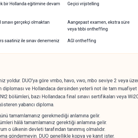
 bir Hollanda eğitimine devam
Geçici vrijstelling
l sınavı gerçekçi olmaktan
Aangepast examen, ekstra süre
veya tıbbi ontheffing
s saatiniz ile sınav denemeniz
AGI ontheffing
emiz yoldur. DUO'ya göre vmbo, havo, vwo, mbo seviye 2 veya üzeri
 diploması ve Hollandaca dersinden yeterli not ile tam muafiyet
Nt2 bölümleri, bazı Hollandaca final sınavı sertifikaları veya Wi
gösteren yabancı diploma.
ğünü tamamlamanız gerekmediği anlamına gelir.
mleri hâlâ tamamlamanız gerektiği anlamına gelir.
um o ülkenin devleti tarafından tanınmış olmalıdır.
oma göndermeyin. DUO genellikle kopya ve kanıt ister.