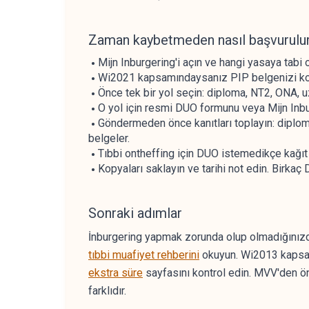
Zaman kaybetmeden nasıl başvurulu
Mijn Inburgering'i açın ve hangi yasaya tab
Wi2021 kapsamındaysanız PIP belgenizi kont
Önce tek bir yol seçin: diploma, NT2, ONA, u
O yol için resmi DUO formunu veya Mijn Inbur
Göndermeden önce kanıtları toplayın: diploma
belgeler.
Tıbbi ontheffing için DUO istemedikçe kağıt 
Kopyaları saklayın ve tarihi not edin. Birka
Sonraki adımlar
İnburgering yapmak zorunda olup olmadığınız
tıbbi muafiyet rehberini
okuyun. Wi2013 kapsam
ekstra süre
sayfasını kontrol edin. MVV'den ö
farklıdır.