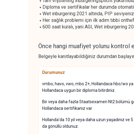
Tam vrijstelling inburgeringsplicht yükümlülü
Diploma ve sertifikalar her durumda otomatik
Wet inburgering 2021 altında, PIP seviyeni
Her sağlık problemi için ilk adım tıbbi onth
600 saat kuralı, yani AGI, Wet inburgering 
Önce hangi muafiyet yolunu kontrol 
Belgeyle kanıtlayabildiğiniz durumdan başlayın
Durumunuz
vmbo, havo, vwo, mbo 2+, Hollandaca hbo/wo ya 
Hollandaca uygun bir diploma bitirdiniz.
Bir veya daha fazla Staatsexamen Nt2 bölümü geç
Hollandaca sertifikanız var.
Hollanda'da 10 yıl veya daha uzun yaşadınız ve 5 
da gönüllü oldunuz.