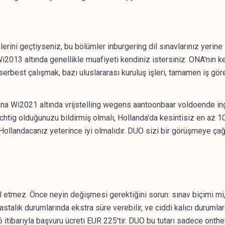
ini geçtiyseniz, bu bölümler inburgering dil sınavlarınız yerine
i2013 altında genellikle muafiyeti kendiniz istersiniz. ONA'nın k
serbest çalışmak, bazı uluslararası kuruluş işleri, tamamen iş 
una Wi2021 altında vrijstelling wegens aantoonbaar voldoende in
chtig olduğunuzu bildirmiş olmalı, Hollanda'da kesintisiz en az 10
 Hollandacanız yeterince iyi olmalıdır. DUO sizi bir görüşmeye ça
tal etmez. Önce neyin değişmesi gerektiğini sorun: sınav biçimi m
 hastalık durumlarında ekstra süre verebilir, ve ciddi kalıcı durum
 itibarıyla başvuru ücreti EUR 225'tir. DUO bu tutarı sadece onthef