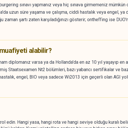
burgering sınavı yapmanız veya hiç sınava girmemeniz mümkün ol
da uzun süre yaşama ve çalışma, ciddi hastalık veya engel, ya da 
ğu zaman şartı zaten karşıladığınızı gösterir; ontheffing ise DUO'
uafiyeti alabilir?
nam diplomanız varsa ya da Hollanda'da en az 10 yıl yaşayıp en az
çilmiş Staatsexamen Nt2 bölümleri, bazı yabancı sertifikalar ve baz
i hastalık, engel, BIO veya sadece Wi2013 için geçerli olan AGI yol
l edin. Hangi yasa, hangi rota ve hangi seviye olduğu kuralı belir