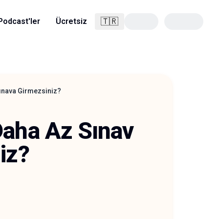
🇹🇷
Podcast'ler
Ücretsiz
Türkçe
Sınava Girmezsiniz?
Daha Az Sınav
iz?