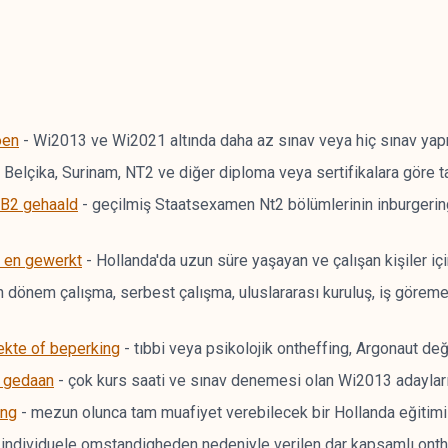
oen
-
Wi2013 ve Wi2021 altında daha az sınav veya hiç sınav ya
 Belçika, Surinam, NT2 ve diğer diploma veya sertifikalara göre ta
 B2 gehaald
-
geçilmiş Staatsexamen Nt2 bölümlerinin inburgering
 en gewerkt
-
Hollanda'da uzun süre yaşayan ve çalışan kişiler i
 dönem çalışma, serbest çalışma, uluslararası kuruluş, iş görem
ekte of beperking
-
tıbbi veya psikolojik ontheffing, Argonaut de
 gedaan
-
çok kurs saati ve sınav denemesi olan Wi2013 adayları i
ing
-
mezun olunca tam muafiyet verebilecek bir Hollanda eğitimi s
 individuele omstandigheden nedeniyle verilen dar kapsamlı onthe