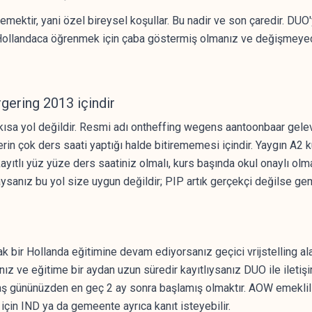
ektir, yani özel bireysel koşullar. Bu nadir ve son çaredir. DUO
Hollandaca öğrenmek için çaba göstermiş olmanız ve değişmeyece
gering 2013 içindir
in kısa yol değildir. Resmi adı ontheffing wegens aantoonbaar gele
in çok ders saati yaptığı halde bitirememesi içindir. Yaygın A2 ku
kayıtlı yüz yüze ders saatiniz olmalı, kurs başında okul onaylı ol
sanız bu yol size uygun değildir; PIP artık gerçekçi değilse ge
ir Hollanda eğitimine devam ediyorsanız geçici vrijstelling alabi
 ve eğitime bir aydan uzun süredir kayıtlıysanız DUO ile iletişi
yaş gününüzden en geç 2 ay sonra başlamış olmaktır. AOW emeklilik
için IND ya da gemeente ayrıca kanıt isteyebilir.