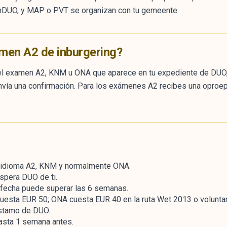
nDUO, y MAP o PVT se organizan con tu gemeente.
amen A2 de inburgering?
e el examen A2, KNM u ONA que aparece en tu expediente de DUO, 
nvía una confirmación. Para los exámenes A2 recibes una opro
e idioma A2, KNM y normalmente ONA.
spera DUO de ti.
 fecha puede superar las 6 semanas.
sta EUR 50; ONA cuesta EUR 40 en la ruta Wet 2013 o voluntar
stamo de DUO.
asta 1 semana antes.