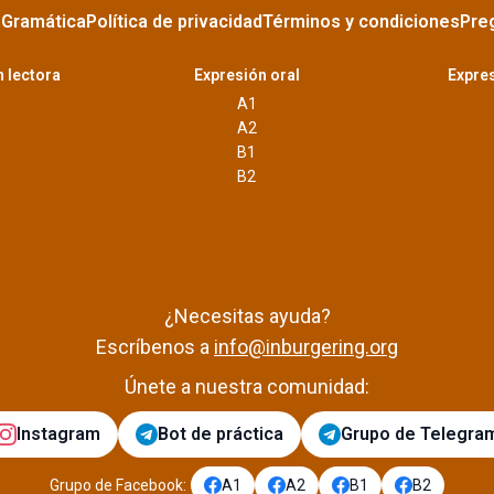
s
Gramática
Política de privacidad
Términos y condiciones
Pre
 lectora
Expresión oral
Expres
A1
A2
B1
B2
¿Necesitas ayuda?
Escríbenos a
info@inburgering.org
Únete a nuestra comunidad:
Instagram
Bot de práctica
Grupo de Telegra
Grupo de Facebook
:
A1
A2
B1
B2