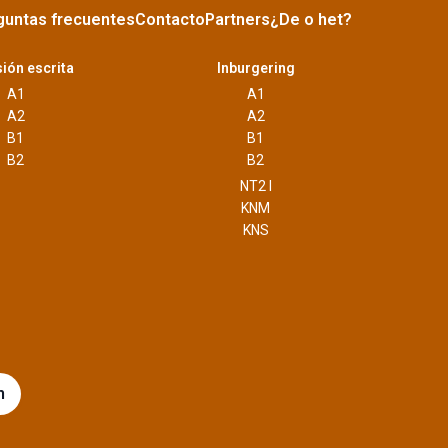
guntas frecuentes
Contacto
Partners
¿De o het?
ión escrita
Inburgering
A1
A1
A2
A2
B1
B1
B2
B2
NT2 I
KNM
KNS
m