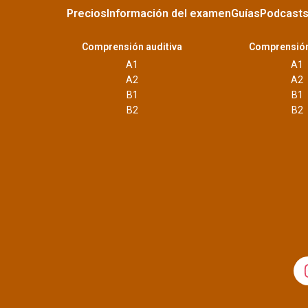
Precios
Información del examen
Guías
Podcast
Comprensión auditiva
Comprensión
A1
A1
A2
A2
B1
B1
B2
B2