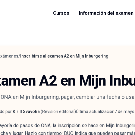
Cursos
Información del examen
 exámenes
/
Inscribirse al examen A2 en Mijn Inburgering
examen A2 en Mijn Inb
NA en Mijn Inburgering, pagar, cambiar una fecha o usar
do por
Kirill Svavolia
(
Revisión editorial
)
Última actualización
7 de mayo
r
oría de pasos de ONA, la inscripción se hace en Mijn Inburgerin
echa y lugar. Hazlo con tiempo: DUO indica que pueden pasar m