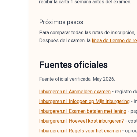
recibir la carta 1 semana antes del examen.
Próximos pasos
Para comparar todas las rutas de inscripción, 
Después del examen, la
línea de tiempo de r
Fuentes oficiales
Fuente oficial verificada: May 2026.
Inburgeren.nl: Aanmelden examen
-
registro d
Inburgeren.nl: Inloggen op Mijn Inburgering
-
i
Inburgeren.nl: Examen betalen met lening
-
pa
Inburgeren.nl: Hoeveel kost inburgeren?
-
cos
Inburgeren.nl: Regels voor het examen
-
oproe