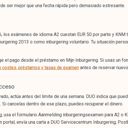
ede ser mejor que una fecha rápida pero demasiado estresante.
6, los exámenes de idioma A2 cuestan EUR 50 por parte y KNM
burgering 2013 o como inburgering voluntario. Tu situación person
e el pago desde el préstamo en Mijn Inburgering. Si usas un for
e costes, préstamos y tasas de examen
antes de reservar nuevo
acceso
ado, actúa antes del límite de una semana. DUO indica que puede
 Si cancelas dentro de ese plazo, puedes recuperar el dinero.
ing, usa el formulario Aanmelding inburgeringsexamen para A2 o 
 sin portal, envía una carta a DUO Servicecentrum Inburgering, P