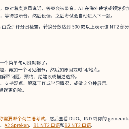
着麦克风说话，答案会被录音。A1 在海外使馆或领馆参加。A2 在
，等待提示音，然后说话，之后考试会自动进入下一题。
n 由受训评分员检查，转换分数达到 500 或以上表示该 NT2 部
或一个简单句可能就够了。
问题，再加一个可见细节，然后加原因或时间/地点。
。例如解释问题、预约、给建议或描述选择。
、支持观点、解释工作或学习情况，或做 2 分钟展示。
错误更危险。
你需要哪个荷兰语考试
，然后查看 DUO、IND 或你的 gemeen
、
A2 Spreken
、
B1 NT2 口语
和
B2 NT2 口语
.