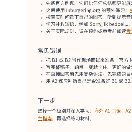
先练官方例题。它们比任何总结都更能展
之后使用 Inburgering.org 的额外练习：
按真实时间录下自己的回答。听到提示音
学习补救短语，例如 Sorry, ik bedoel...、
关于实际规则，请在预约或重考前阅读
考
常见错误
把 B1 或 B2 当作现场面试来准备。官方 N
写完整稿子，题目一变就卡住。更好的做
在直接回答前先用复杂语法。先完成题目
用 A2 练习判断自己是否准备好 B1 或
下一步
选择一个级别并深入学习：
海外 A1 口语
、
A2
主指南
，再选择练习材料。