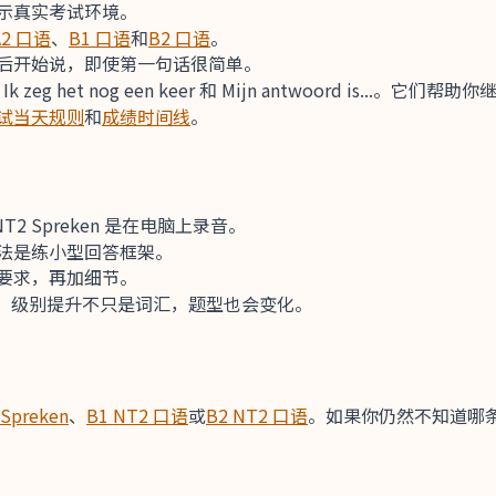
示真实考试环境。
A2 口语
、
B1 口语
和
B2 口语
。
后开始说，即使第一句话很简单。
Ik zeg het nog een keer 和 Mijn antwoord is...。
试当天规则
和
成绩时间线
。
T2 Spreken 是在电脑上录音。
法是练小型回答框架。
要求，再加细节。
 B2。级别提升不只是词汇，题型也会变化。
 Spreken
、
B1 NT2 口语
或
B2 NT2 口语
。如果你仍然不知道哪