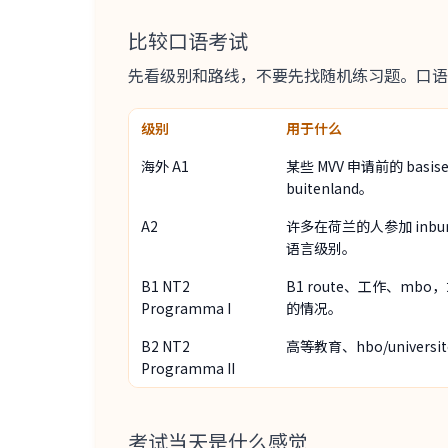
比较口语考试
先看级别和路线，不要先找随机练习题。口语
级别
用于什么
海外 A1
某些 MVV 申请前的 basisex
buitenland。
A2
许多在荷兰的人参加 inbur
语言级别。
B1 NT2
B1 route、工作、mbo，
Programma I
的情况。
B2 NT2
高等教育、hbo/univer
Programma II
考试当天是什么感觉