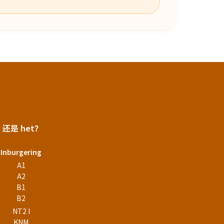
e 还是 het？
Inburgering
A1
A2
B1
B2
NT2 I
KNM