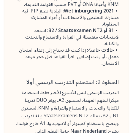
KNM وأحيانا ONA أو PVT حسب القواعد القديمة.
Wet inburgering 2021:
البلدية تضع PIP. فيه
مسارك التعليمي والامتحانات أو أجزاء المشاركة
المطلوبة.
B1 أو B2 / Staatsexamen NT2:
استعد
لامتحانات منفصلة في القراءة والاستماع والتحدث
والكتابة.
حالات خاصة:
إذا كنت قد تحتاج إلى إعفاء، امتحان
معدل، أو وقت إضافي، اقرأ القواعد قبل حجز موعد
الامتحان.
الخطوة 2: استخدم التدريب الرسمي أولا
التدريب الرسمي ليس للأسبوع الأخير فقط. استخدمه
مبكرا لتفهم المهمة. لمستوى A2، يوفر DUO تدريبا
للكتابة والتحدث والاستماع والقراءة و KNM. لمستوى
B1 و B2، يملك Staatsexamens NT2 بيئة تدريب
وينصح باستخدام كمبيوتر أو لابتوب. ولـ A1 خارج هولندا،
يشرح Naar Nederland حزمة التعلم الذاتي