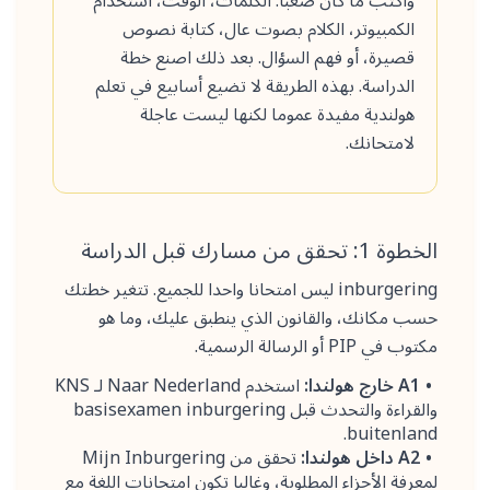
واكتب ما كان صعبا: الكلمات، الوقت، استخدام
الكمبيوتر، الكلام بصوت عال، كتابة نصوص
قصيرة، أو فهم السؤال. بعد ذلك اصنع خطة
الدراسة. بهذه الطريقة لا تضيع أسابيع في تعلم
هولندية مفيدة عموما لكنها ليست عاجلة
لامتحانك.
الخطوة 1: تحقق من مسارك قبل الدراسة
inburgering ليس امتحانا واحدا للجميع. تتغير خطتك
حسب مكانك، والقانون الذي ينطبق عليك، وما هو
مكتوب في PIP أو الرسالة الرسمية.
A1 خارج هولندا:
استخدم Naar Nederland لـ KNS
والقراءة والتحدث قبل basisexamen inburgering
buitenland.
A2 داخل هولندا:
تحقق من Mijn Inburgering
لمعرفة الأجزاء المطلوبة، وغالبا تكون امتحانات اللغة مع