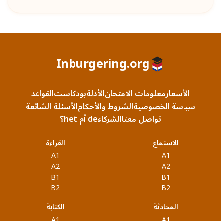
Inburgering.org
الأسعار
معلومات الامتحان
الأدلة
بودكاست
القواعد
سياسة الخصوصية
الشروط والأحكام
الأسئلة الشائعة
تواصل معنا
الشركاء
de أم het؟
الاستماع
القراءة
A1
A1
A2
A2
B1
B1
B2
B2
المحادثة
الكتابة
A1
A1