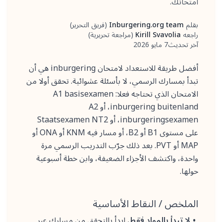
امتحانك.
بقلم
Inburgering.org team
(
فريق التحرير
)
الكاتب
راجعه
Kirill Svavolia
(
مراجعة تحريرية
)
المراجع
آخر تحديث
7 مايو 2026
أفضل طريقة للاستعداد لامتحان inburgering هي أن
تبدأ بمسارك الرسمي، لا بأسئلة عشوائية. تحقق أولا من
الامتحان الذي تحتاجه فعلا: A1 basisexamen
inburgering buitenland، أو A2
inburgeringsexamen، أو Staatsexamen NT2
على مستوى B1 أو B2، أو مسار فيه KNM أو ONA أو
MAP أو PVT. بعد ذلك جرّب التدريب الرسمي مرة
واحدة، واكتشف الأجزاء الضعيفة، وابن خطة أسبوعية
حولها.
الملخص / النقاط الأساسية
لا تبدأ بالمواد فقط.
ابدأ بالتحقق من مسارك عبر