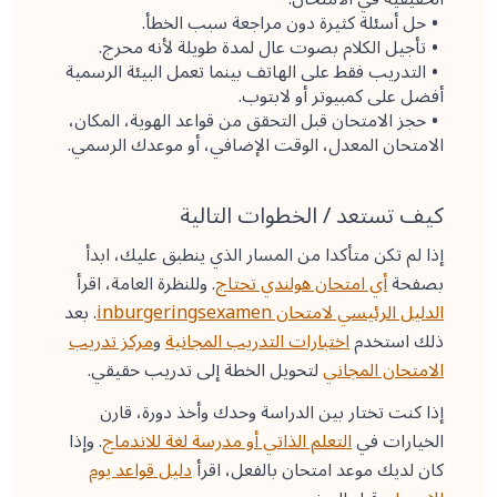
حل أسئلة كثيرة دون مراجعة سبب الخطأ.
تأجيل الكلام بصوت عال لمدة طويلة لأنه محرج.
التدريب فقط على الهاتف بينما تعمل البيئة الرسمية
أفضل على كمبيوتر أو لابتوب.
حجز الامتحان قبل التحقق من قواعد الهوية، المكان،
الامتحان المعدل، الوقت الإضافي، أو موعدك الرسمي.
كيف تستعد / الخطوات التالية
إذا لم تكن متأكدا من المسار الذي ينطبق عليك، ابدأ
بصفحة
أي امتحان هولندي تحتاج
. وللنظرة العامة، اقرأ
الدليل الرئيسي لامتحان inburgeringsexamen
. بعد
ذلك استخدم
اختبارات التدريب المجانية
و
مركز تدريب
الامتحان المجاني
لتحويل الخطة إلى تدريب حقيقي.
إذا كنت تختار بين الدراسة وحدك وأخذ دورة، قارن
الخيارات في
التعلم الذاتي أو مدرسة لغة للاندماج
. وإذا
كان لديك موعد امتحان بالفعل، اقرأ
دليل قواعد يوم